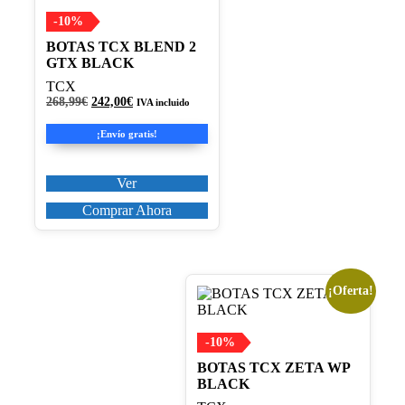
variantes.
Las
-10%
opciones
BOTAS TCX BLEND 2
se
GTX BLACK
pueden
elegir
TCX
en
El
El
268,99
€
242,00
€
IVA incluido
precio
precio
la
original
actual
página
¡Envío gratis!
era:
es:
de
268,99€.
242,00€.
producto
Ver
Comprar Ahora
¡Oferta!
Este
producto
tiene
múltiples
-10%
variantes.
BOTAS TCX ZETA WP
Las
BLACK
opciones