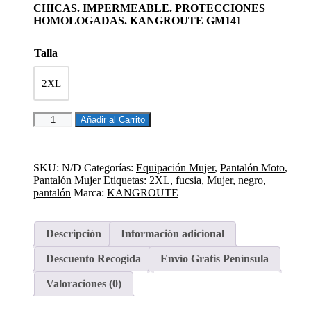
CHICAS. IMPERMEABLE. PROTECCIONES
HOMOLOGADAS. KANGROUTE GM141
Talla
2XL
PANTALON
Añadir al Carrito
MUJER
GM141
NEGRO
ROSA
SKU:
N/D
Categorías:
Equipación Mujer
,
Pantalón Moto
,
cantidad
Pantalón Mujer
Etiquetas:
2XL
,
fucsia
,
Mujer
,
negro
,
pantalón
Marca:
KANGROUTE
Descripción
Información adicional
Descuento Recogida
Envío Gratis Península
Valoraciones (0)