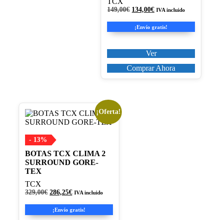
se
TCX
pueden
El
El
149,00
€
134,00
€
IVA incluido
precio
precio
elegir
original
actual
en
¡Envío gratis!
era:
es:
la
149,00€.
134,00€.
página
Ver
de
producto
Comprar Ahora
¡Oferta!
Este
producto
tiene
múltiples
- 13%
variantes.
BOTAS TCX CLIMA 2
Las
SURROUND GORE-
opciones
TEX
se
pueden
TCX
elegir
El
El
329,00
€
286,25
€
IVA incluido
precio
precio
en
original
actual
la
¡Envío gratis!
era:
es:
página