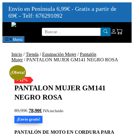
Envío en Península 6,99€ - Gratis a partir de
69€ - Telf: 676291092
Saltar
al
contenido
Menú
Inicio
/
Tienda
/
Equipación Mujer
/
Pantalón
Mujer
/ PANTALON MUJER GM141 NEGRO ROSA
¡Oferta!
- 12%
PANTALON MUJER GM141
NEGRO ROSA
El
El
89,99
€
78,90
€
IVA incluido
precio
precio
¡Envío gratis!
original
actual
era:
es:
89,99€.
78,90€.
PANTALÓN DE MOTO EN CORDURA PARA