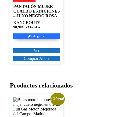
M
Las
PANTALÓN MUJER
opciones
CUATRO ESTACIONES
se
– JUNO NEGRO ROSA
pueden
KANGROUTE
elegir
98,90
€
en
IVA incluido
la
¡Envío gratis!
página
de
producto
Ver
Comprar Ahora
Productos relacionados
¡Oferta!
Este
producto
tiene
múltiples