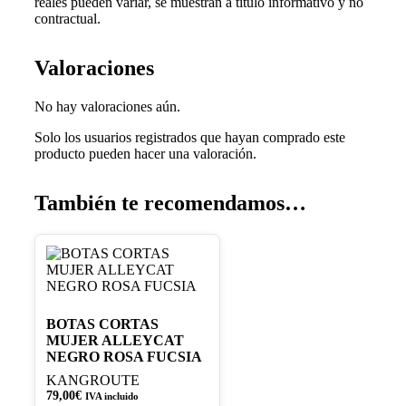
reales pueden variar, s
e muestran a título informativo y no
contractual.
Valoraciones
No hay valoraciones aún.
Solo los usuarios registrados que hayan comprado este
producto pueden hacer una valoración.
También te recomendamos…
Este
producto
tiene
múltiples
variantes.
BOTAS CORTAS
Las
MUJER ALLEYCAT
opciones
NEGRO ROSA FUCSIA
se
KANGROUTE
pueden
79,00
€
IVA incluido
elegir