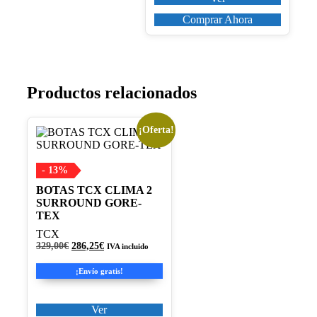
producto
Comprar Ahora
Productos relacionados
¡Oferta!
Este
producto
tiene
múltiples
- 13%
variantes.
BOTAS TCX CLIMA 2
Las
SURROUND GORE-
opciones
TEX
se
pueden
TCX
elegir
El
El
329,00
€
286,25
€
IVA incluido
precio
precio
en
original
actual
la
¡Envío gratis!
era:
es:
página
329,00€.
286,25€.
de
Ver
producto