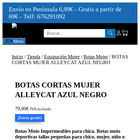
Envío en Península 6,99€ - Gratis a partir de
69€ - Telf: 676291092
Saltar
al
contenido
Menú
Inicio
/
Tienda
/
Equipación Mujer
/
Botas Mujer
/ BOTAS
CORTAS MUJER ALLEYCAT AZUL NEGRO
BOTAS CORTAS MUJER
ALLEYCAT AZUL NEGRO
79,00
€
IVA incluido
¡Envío gratis!
Botas Moto Impermeables para chica. Botas moto
deportivas tallas pequeñas para chico, mujer, niño o