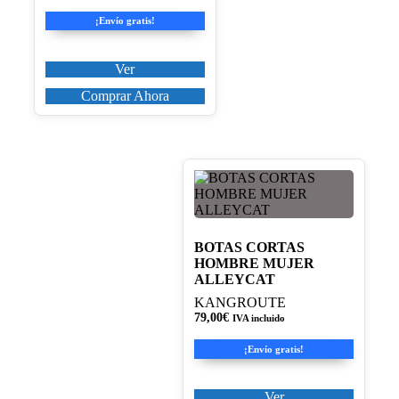
en
¡Envío gratis!
la
página
de
Ver
producto
Comprar Ahora
Este
producto
tiene
múltiples
variantes.
BOTAS CORTAS
Las
HOMBRE MUJER
opciones
ALLEYCAT
se
KANGROUTE
pueden
79,00
€
IVA incluido
elegir
en
¡Envío gratis!
la
página
de
Ver