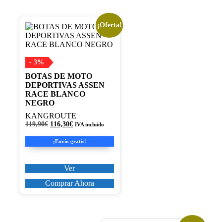
¡Oferta!
Este
producto
tiene
múltiples
variantes.
- 3%
Las
BOTAS DE MOTO
opciones
DEPORTIVAS ASSEN
se
RACE BLANCO
pueden
NEGRO
elegir
en
KANGROUTE
la
El
El
119,90
€
116,30
€
IVA incluido
precio
precio
página
original
actual
de
¡Envío gratis!
era:
es:
producto
119,90€.
116,30€.
Ver
Comprar Ahora