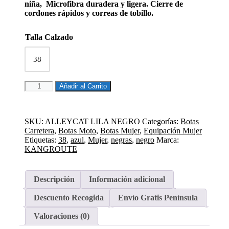
niña, Microfibra duradera y ligera. Cierre de
cordones rápidos y correas de tobillo.
Talla Calzado
38
BOTAS
Añadir al Carrito
CORTAS
MUJER
ALLEYCAT
AZUL
SKU:
ALLEYCAT LILA NEGRO
Categorías:
Botas
NEGRO
Carretera
,
Botas Moto
,
Botas Mujer
,
Equipación Mujer
cantidad
Etiquetas:
38
,
azul
,
Mujer
,
negras
,
negro
Marca:
KANGROUTE
Descripción
Información adicional
Descuento Recogida
Envío Gratis Península
Valoraciones (0)