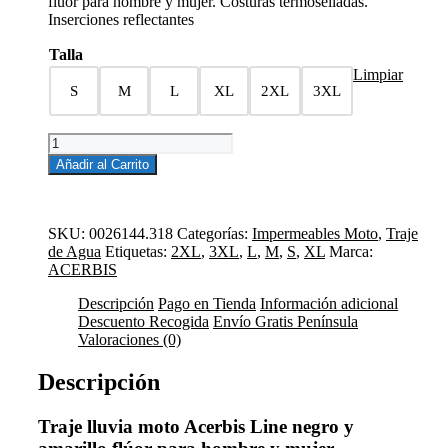
flúor para hombre y mujer. Costuras termoselladas.
era:
es:
Inserciones reflectantes
39,95€.
35,95€.
Talla
Limpiar
S
M
L
XL
2XL
3XL
TRAJE
DE
Añadir al Carrito
LLUVIA
LINE
NEGRO
AMARILLO
SKU:
0026144.318
Categorías:
Impermeables Moto
,
Traje
FLÚOR
de Agua
Etiquetas:
2XL
,
3XL
,
L
,
M
,
S
,
XL
Marca:
cantidad
ACERBIS
Descripción
Pago en Tienda
Información adicional
Descuento Recogida
Envío Gratis Península
Valoraciones (0)
Descripción
Traje lluvia moto Acerbis Line negro y