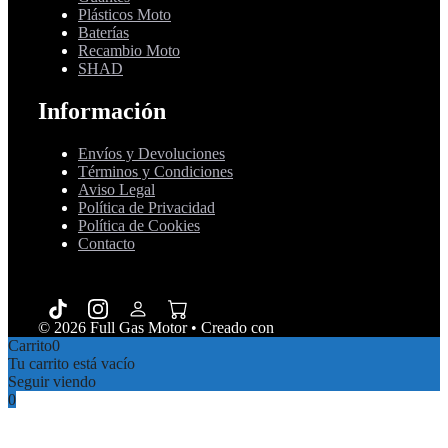
Plásticos Moto
Baterías
Recambio Moto
SHAD
Información
Envíos y Devoluciones
Términos y Condiciones
Aviso Legal
Política de Privacidad
Política de Cookies
Contacto
© 2026 Full Gas Motor
• Creado con
GeneratePress
Carrito
0
Tu carrito está vacío
Seguir viendo
0