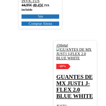
INVICTUS
El
El
44,95
€
40,45
€
IVA
precio
precio
incluido
original
actual
Ver
era:
es:
44,95€.
40,45€.
Comprar Ahora
Este
¡Oferta!
producto
tiene
múltiples
variantes.
Las
-10%
opciones
se
GUANTES DE
pueden
MX JUST1 J-
elegir
en
FLEX 2.0
la
BLUE WHITE
página
de
producto