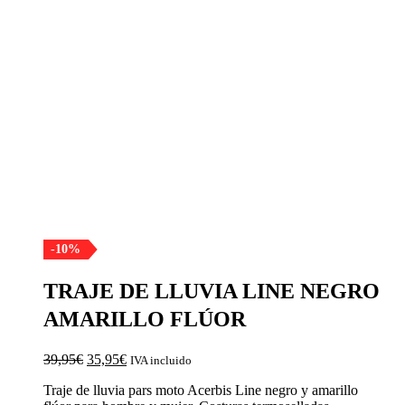
-10%
TRAJE DE LLUVIA LINE NEGRO
AMARILLO FLÚOR
El
El
39,95
€
35,95
€
IVA incluido
precio
precio
Traje de lluvia pars moto Acerbis Line negro y amarillo
original
actual