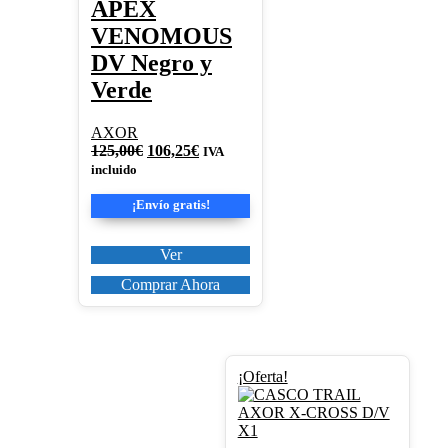
APEX
VENOMOUS
DV Negro y
Verde
AXOR
El
El
125,00
€
106,25
€
IVA
precio
precio
incluido
original
actual
era:
es:
¡Envío gratis!
125,00€.
106,25€.
Ver
Comprar Ahora
Este
¡Oferta!
producto
tiene
múltiples
variantes.