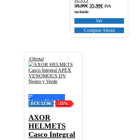
JUST1
El
El
39,99
€
35,99
€
IVA
precio
precio
incluido
original
actual
Ver
era:
es:
39,99€.
35,99€.
Comprar Ahora
Este
¡Oferta!
producto
tiene
múltiples
variantes.
Las
opciones
2ª
se
Visera+Pinlock
pueden
ECE 22.06
-15%
elegir
en
AXOR
la
HELMETS
página
de
Casco Integral
producto