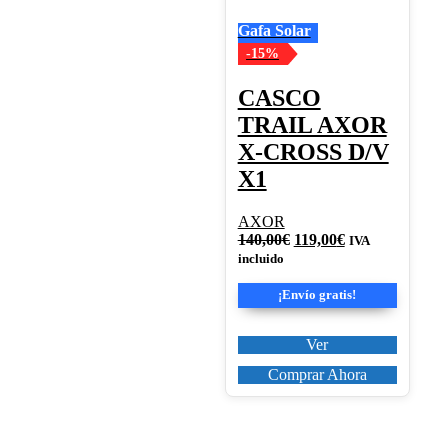
Las
Gafa Solar
opciones
se
-15%
pueden
elegir
CASCO
en
TRAIL AXOR
la
página
X-CROSS D/V
de
X1
producto
AXOR
El
El
140,00
€
119,00
€
IVA
precio
precio
incluido
original
actual
era:
es:
¡Envío gratis!
140,00€.
119,00€.
Ver
Comprar Ahora