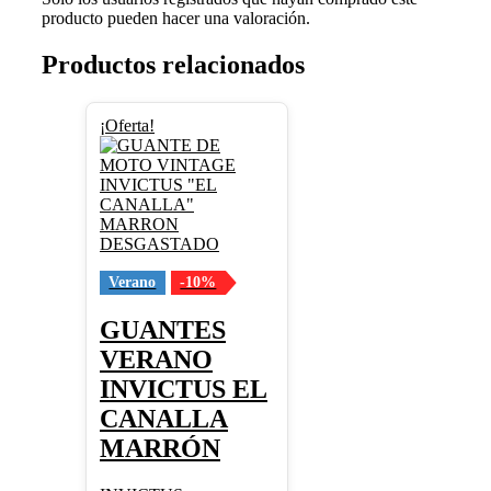
producto pueden hacer una valoración.
Productos relacionados
Este
¡Oferta!
producto
tiene
múltiples
variantes.
Las
opciones
se
pueden
Verano
-10%
elegir
en
GUANTES
la
VERANO
página
de
INVICTUS EL
producto
CANALLA
MARRÓN