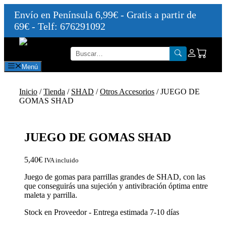
Envío en Península 6,99€ - Gratis a partir de
69€ - Telf: 676291092
Saltar
al
contenido
Menú
Inicio
/
Tienda
/
SHAD
/
Otros Accesorios
/ JUEGO DE
GOMAS SHAD
JUEGO DE GOMAS SHAD
5,40
€
IVA incluido
Juego de gomas para parrillas grandes de SHAD, con las
que conseguirás una sujeción y antivibración óptima entre
maleta y parrilla.
Stock en Proveedor - Entrega estimada 7-10 días