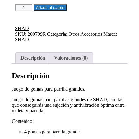
JUEGO
Añadir al carrito
DE
GOMAS
SHAD
SHAD
cantidad
SKU:
200799R
Categoría:
Otros Accesorios
Marca:
SHAD
Descripción
Valoraciones (0)
Descripción
Juego de gomas para parrilla grandes.
Juego de gomas para parrillas grandes de SHAD, con las
que conseguirás una sujeción y antivibración óptima entre
maleta y parrilla.
Contenido:
4 gomas para parrilla grande.