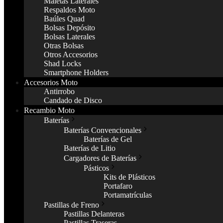
Maletas Laterales
Respaldos Moto
Baúles Quad
Bolsas Depósito
Bolsas Laterales
Otras Bolsas
Otros Accesorios
Shad Locks
Smartphone Holders
Accesorios Moto
Antirrobo
Candado de Disco
Recambio Moto
Baterías
Baterías Convencionales
Baterías de Gel
Baterías de Litio
Cargadores de Baterías
Pásticos
Kits de Plásticos
Portafaro
Portamatrículas
Pastillas de Freno
Pastillas Delanteras
Pastillas Traseras