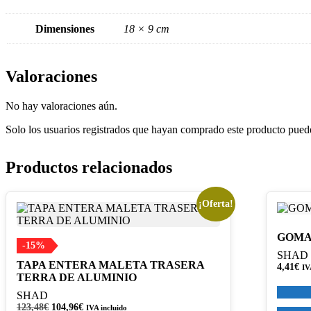
Dimensiones
18 × 9 cm
Valoraciones
No hay valoraciones aún.
Solo los usuarios registrados que hayan comprado este producto pued
Productos relacionados
¡Oferta!
GOMA
-15%
SHAD
TAPA ENTERA MALETA TRASERA
4,41
€
IV
TERRA DE ALUMINIO
SHAD
El
El
123,48
€
104,96
€
IVA incluido