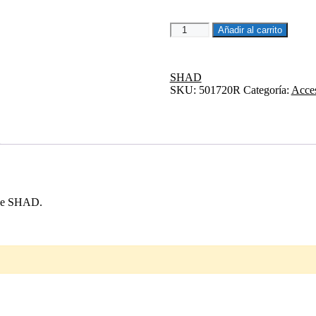
ADHESIVOS
Añadir al carrito
SH23
cantidad
SHAD
SKU:
501720R
Categoría:
Acces
 de SHAD.