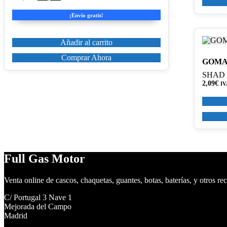
precio
precio
original
actual
¡Envío gratis!
era:
es:
123,48€.
104,96€.
Añadir al carrito
Comprar Ahora
GOMA
SHAD
2,09
€
IV
Full Gas Motor
Venta online de cascos, chaquetas, guantes, botas, baterías, y otros re
C/ Portugal 3 Nave 1
Mejorada del Campo
Madrid