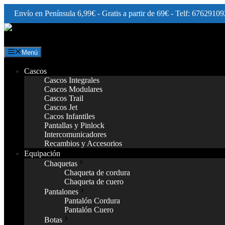
Envío en Península 6,99€ - Gratis a partir de 69€ - Telf: 67629109
Saltar
al
contenido
Menú
Cascos
Cascos Integrales
Cascos Modulares
Cascos Trail
Cascos Jet
Cacos Infantiles
Pantallas y Pinlock
Intercomunicadores
Recambios y Accesorios
Equipación
Chaquetas
Chaqueta de cordura
Chaqueta de cuero
Pantalones
Pantalón Cordura
Pantalón Cuero
Botas