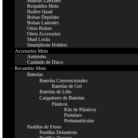
Maletas Laterales
Respaldos Moto
Baúles Quad
Bolsas Depósito
Bolsas Laterales
Otras Bolsas
Otros Accesorios
Shad Locks
Smartphone Holders
Accesorios Moto
Antirrobo
Candado de Disco
Recambio Moto
Baterías
Baterías Convencionales
Baterías de Gel
Baterías de Litio
Cargadores de Baterías
Pásticos
Kits de Plásticos
Portafaro
Portamatrículas
Pastillas de Freno
Pastillas Delanteras
Pastillas Traseras