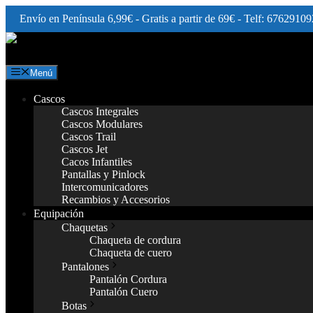
Envío en Península 6,99€ - Gratis a partir de 69€ - Telf: 67629109
Saltar
al
contenido
Menú
Cascos
Cascos Integrales
Cascos Modulares
Cascos Trail
Cascos Jet
Cacos Infantiles
Pantallas y Pinlock
Intercomunicadores
Recambios y Accesorios
Equipación
Chaquetas
Chaqueta de cordura
Chaqueta de cuero
Pantalones
Pantalón Cordura
Pantalón Cuero
Botas