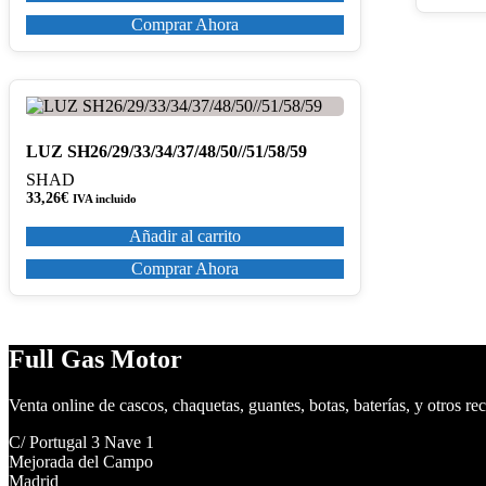
Comprar Ahora
LUZ SH26/29/33/34/37/48/50//51/58/59
SHAD
33,26
€
IVA incluido
Añadir al carrito
Comprar Ahora
Full Gas Motor
Venta online de cascos, chaquetas, guantes, botas, baterías, y otros re
C/ Portugal 3 Nave 1
Mejorada del Campo
Madrid