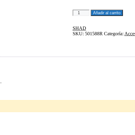
ADHESIVOS
Añadir al carrito
SH34
cantidad
SHAD
SKU:
501588R
Categoría:
Acces
.