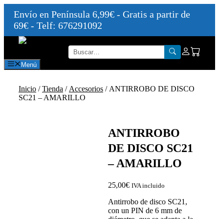
Envío en Península 6,99€ - Gratis a partir de
69€ - Telf: 676291092
Saltar
al
contenido
Menú
Inicio
/
Tienda
/
Accesorios
/ ANTIRROBO DE DISCO
SC21 – AMARILLO
ANTIRROBO
DE DISCO SC21
– AMARILLO
25,00
€
IVA incluido
Antirrobo de disco SC21,
con un PIN de 6 mm de