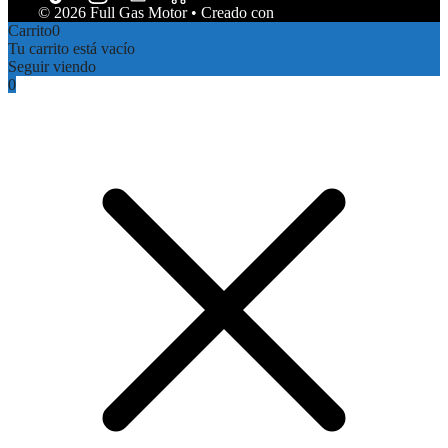
© 2026 Full Gas Motor
• Creado con
GeneratePress
Carrito
0
Tu carrito está vacío
Seguir viendo
0