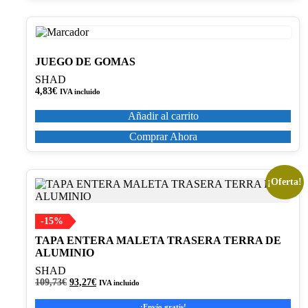
JUEGO DE GOMAS
SHAD
4,83
€
IVA incluido
Añadir al carrito
Comprar Ahora
¡Oferta!
-15%
TAPA ENTERA MALETA TRASERA TERRA DE
ALUMINIO
SHAD
El
El
109,73
€
93,27
€
IVA incluido
precio
precio
original
actual
¡Envío gratis!