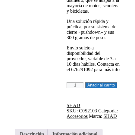
diámetro, que se adapta a la
mayoría de motos, scooters
y bicicletas.
Una solución rápida y
práctica, por su sistema de
cierre «pushdown» y sus
300 gramos de peso.
Envío sujeto a
disponibilidad del
proveedor, variable de 3 a
10 días hábiles. Contacta en
el 676291092 para más info
ANTIRROBO
Añadir al carrito
DE
DISCO
SC21
SHAD
–
SKU:
C0S2103
Categoría:
AMARILLO
Accesorios
Marca:
SHAD
cantidad
Descripción
Información adicional