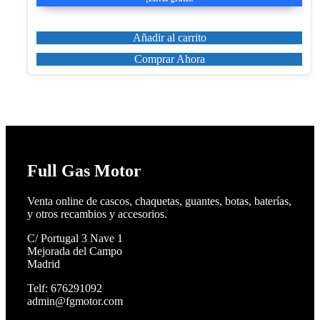
era:
es:
109,73€.
93,27€.
Añadir al carrito
Comprar Ahora
Full Gas Motor
Venta online de cascos, chaquetas, guantes, botas, baterías,
y otros recambios y accesorios.
C/ Portugal 3 Nave 1
Mejorada del Campo
Madrid
Telf: 676291092
admin@fgmotor.com