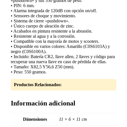
«pushdown» y sus 550 gramos de peso.
• PIN: 6 mm.
• Alarma integrada de 120dB con opción on/off.
• Sensores de choque y movimiento.
• Sistema de cierre «pushdown».
• Único cuerpo de aleación de zinc.
• Acabados en pintura resistente a la abrasión.
• Resistente al agua y a la corrosión.
• Compatible con la mayoría de motos y scooters.
• Disponible en varios colores: Amarillo (C0S6103A) y
negro (C0S6100A).
• Incluido: Batería CR2, llave allen, 2 llaves y código para
recuperar una nueva llave en caso de pérdida de ellas.
• Tamaño: X82,5 Y56,6 Z50 (mm).
• Peso: 550 gramos.
Productos Relacionados:
Información adicional
Dimensiones
11 × 6 × 11 cm