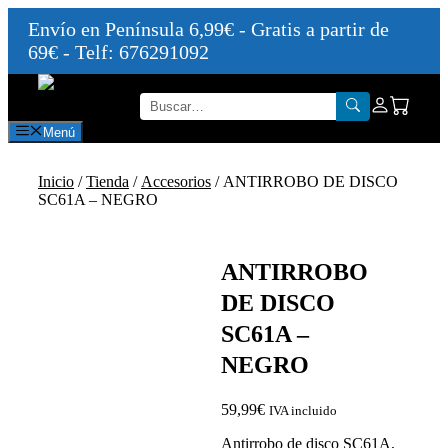
Envío en Península 6,99€ - Gratis a partir de
69€ - Telf: 676291092
Saltar
al
contenido
Menú
Inicio
/
Tienda
/
Accesorios
/ ANTIRROBO DE DISCO
SC61A – NEGRO
ANTIRROBO
DE DISCO
SC61A –
NEGRO
59,99
€
IVA incluido
Antirrobo de disco SC61A,