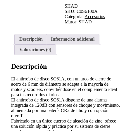
SC61A
SHAD
–
SKU:
C0S6100A
NEGRO
Categoría:
Accesorios
cantidad
Marca:
SHAD
Descripción
Información adicional
Valoraciones (0)
Descripción
El antirrobo de disco SC61A, con un arco de cierre de
acero de 6 mm de diámetro se adapta a la mayoría de
motos y scooters, convirtiéndose en el complemento ideal
para tus recorridos diarios.
El antirrobo de disco SC61A dispone de una alarma
integrada de 120dB con sensores de choque y movimiento,
alimentada por una batería CR2 de litio y con opción
on/off.
Fabricado en un único cuerpo de aleación de zinc, ofrece
una solución rápida y práctica por su sistema de cierre