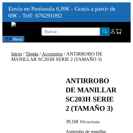
Envío en Península 6,99€ - Gratis a partir de
69€ - Telf: 676291092
Saltar
al
contenido
Menú
Inicio
/
Tienda
/
Accesorios
/ ANTIRROBO DE
MANILLAR SC203H SERIE 2 (TAMAÑO 3)
ANTIRROBO
DE MANILLAR
SC203H SERIE
2 (TAMAÑO 3)
39,10
€
IVA incluido
Antirrobo de manillar