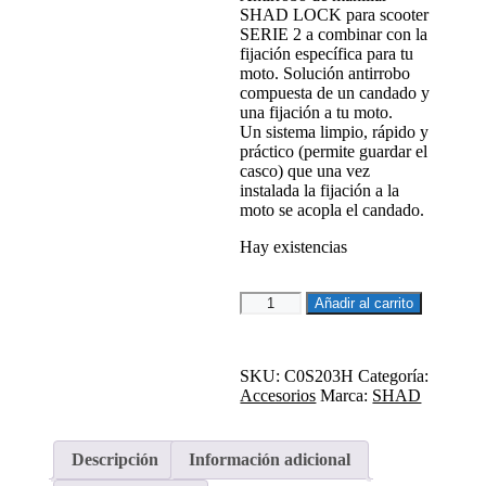
SHAD LOCK para scooter
SERIE 2 a combinar con la
fijación específica para tu
moto. Solución antirrobo
compuesta de un candado y
una fijación a tu moto.
Un sistema limpio, rápido y
práctico (permite guardar el
casco) que una vez
instalada la fijación a la
moto se acopla el candado.
Hay existencias
ANTIRROBO
Añadir al carrito
DE
MANILLAR
SC203H
SKU:
C0S203H
Categoría:
SERIE
Accesorios
Marca:
SHAD
2
(TAMAÑO
3)
cantidad
Descripción
Información adicional