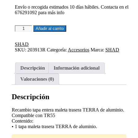
Envío o recogida estimados 10 días hábiles. Contacta en el
676291092 para más info
TAPA
Añadir al carrito
ENTERA
MALETA
TRASERA
SHAD
TERRA
SKU:
203913R
Categoría:
Accesorios
Marca:
SHAD
DE
ALUMINIO
cantidad
Descripción
Información adicional
Valoraciones (0)
Descripción
Recambio tapa entera maleta trasera TERRA de aluminio.
Compatible con TR55
Contenido:
• 1 tapa maleta trasera TERRA de aluminio.