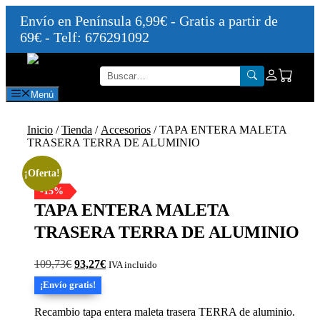
Envío en Península 6,99€ - Gratis a partir de
69€ - Telf: 676291092
Saltar
al
contenido
Menú
Inicio
/
Tienda
/
Accesorios
/ TAPA ENTERA MALETA
TRASERA TERRA DE ALUMINIO
¡Oferta!
-15%
TAPA ENTERA MALETA
TRASERA TERRA DE ALUMINIO
El
El
109,73
€
93,27
€
IVA incluido
precio
precio
¡Envío gratis!
original
actual
era:
es:
Recambio tapa entera maleta trasera TERRA de aluminio.
109,73€.
93,27€.