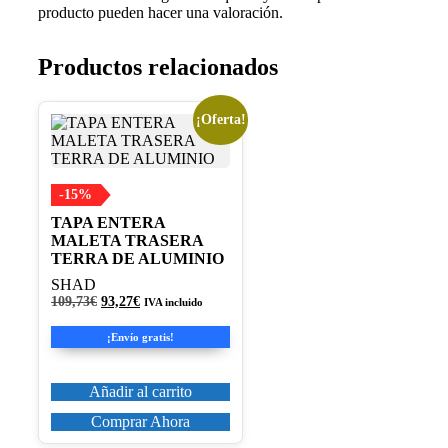
producto pueden hacer una valoración.
Productos relacionados
¡Oferta!
-15%
TAPA ENTERA
MALETA TRASERA
TERRA DE ALUMINIO
SHAD
El
El
109,73
€
93,27
€
IVA incluido
precio
precio
original
actual
¡Envío gratis!
era:
es:
109,73€.
93,27€.
Añadir al carrito
Comprar Ahora