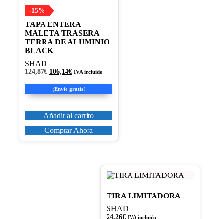
-15%
TAPA ENTERA
MALETA TRASERA
TERRA DE ALUMINIO
BLACK
SHAD
El
El
124,87
€
106,14
€
IVA incluido
precio
precio
original
actual
¡Envío gratis!
era:
es:
124,87€.
106,14€.
Añadir al carrito
Comprar Ahora
TIRA LIMITADORA
SHAD
24,26
€
IVA incluido