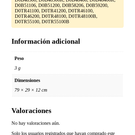
D0B51106, D0B51200, D0B58206, D0B59200,
D0TR41100, D0TR41200, D0TR46100,
D0TR46200, D0TR48100, D0TR48100B,
D0TR55100, D0TR55100B
Información adicional
Peso
3 g
Dimensiones
79 × 29 × 12 cm
Valoraciones
No hay valoraciones aún.
Solo los usuarios registrados que hayan comprado este