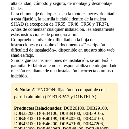
alta calidad, cómodo y seguro, de montaje y desmontaje
fáciles.
Para el montaje del top case en la moto es necesario añadir
a esta fijación, la parrilla incluida dentro de la maleta
SHAD (a excepción de TR55, TR48, TR50 y TR37).
Antes de comenzar cualquier instalación, lea atentamente
estas instrucciones de principio a fin.
Compruebe el nivel de dificultad en la hoja de
instrucciones y consulte el documento «Descripción
dificultad de instalación», disponible en nuestro sitio web
shad.es/faqs.
Si no sigue las instrucciones de instalación, se anulará la
garantía. El fabricante no se responsabiliza de ningún daño
o lesión resultante de una instalación incorrecta o un uso
indebido.
⚠️ Nota:
ATENCIÓN: fijación no compatible con
parrilla aluminio (D1BTRPA2 y D1BTRPA).
Productos Relacionados:
D0B26100, D0B29100,
D0B33200, D0B34106, D0B39100, D0B39106,
D0B40100, D0B40199, D0B40200, D0B44100,
D0B45100, D0B46200, D0B47106, D0B47206,
D0B48300, D0B48306R, D0B48400, D0B48406R,