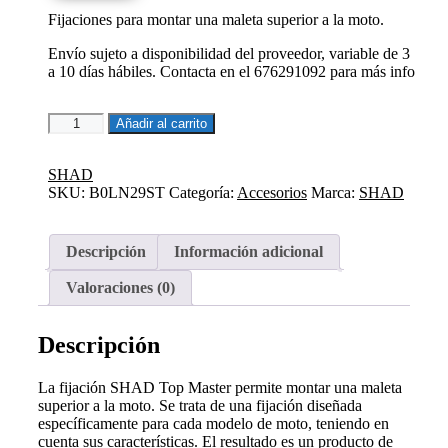
era:
es:
Fijaciones para montar una maleta superior a la moto.
145,55€.
123,72€.
Envío sujeto a disponibilidad del proveedor, variable de 3
a 10 días hábiles. Contacta en el 676291092 para más info
FIJACION
Añadir al carrito
PARA
MALETA
SUPERIOR
SHAD
BENELLI
SKU:
B0LN29ST
Categoría:
Accesorios
Marca:
SHAD
LEONCINO
125/250
cantidad
Descripción
Información adicional
Valoraciones (0)
Descripción
La fijación SHAD Top Master permite montar una maleta
superior a la moto. Se trata de una fijación diseñada
específicamente para cada modelo de moto, teniendo en
cuenta sus características. El resultado es un producto de