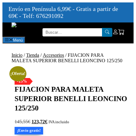
Envío en Península 6,99€ - Gratis a partir de
69€ - Telf: 676291092
Saltar
al
contenido
Menú
Inicio
/
Tienda
/
Accesorios
/ FIJACION PARA
MALETA SUPERIOR BENELLI LEONCINO 125/250
¡Oferta!
-15%
FIJACION PARA MALETA
SUPERIOR BENELLI LEONCINO
125/250
El
El
145,55
€
123,72
€
IVA incluido
precio
precio
¡Envío gratis!
original
actual