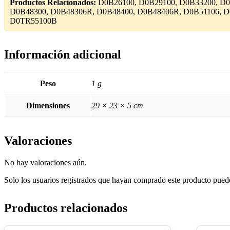
Productos Relacionados:
D0B26100, D0B29100, D0B33200, D0
D0B48300, D0B48306R, D0B48400, D0B48406R, D0B51106, D
D0TR55100B
Información adicional
Peso
1 g
Dimensiones
29 × 23 × 5 cm
Valoraciones
No hay valoraciones aún.
Solo los usuarios registrados que hayan comprado este producto pued
Productos relacionados