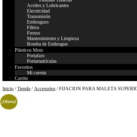
Aceites y Lubricantes
Electricidad
Transmisión
Embragues
Filtros
Frenos
Mantenimiento y Limpieza
Bomba de Embrague
Plásticos Moto
Portafaro
Portamatrículas
Favoritos
Mi cuenta
Carrito
Inicio
/
Tienda
/
Accesorios
/ FIJACION PARA MALETA SUPERIO
¡Oferta!