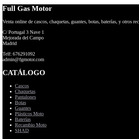
Full Gas Motor
Venta online de cascos, chaquetas, guantes, botas, baterías, y otros re
C/ Portugal 3 Nave 1
Mejorada del Campo
Madrid
Telf: 676291092
admin@fgmotor.com
CATÁLOGO
Cascos
Chaquetas
Pantalones
Botas
Guantes
Plásticos Moto
Baterías
Recambio Moto
SHAD