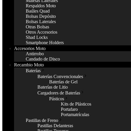
Maletas Laterales
Respaldos Moto
Baúles Quad
Bolsas Depósito
Bolsas Laterales
Otras Bolsas
Otros Accesorios
Shad Locks
Smartphone Holders
Accesorios Moto
Antirrobo
Candado de Disco
Recambio Moto
Baterías
Baterías Convencionales
Baterías de Gel
Baterías de Litio
Cargadores de Baterías
Pásticos
Kits de Plásticos
Portafaro
Portamatrículas
Pastillas de Freno
Pastillas Delanteras
Pastillas Traseras