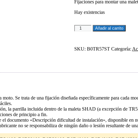
Fijaciones para montar una malet
original
actual
era:
es:
Hay existencias
80,26€.
68,22€.
FIJACION
Añadir al carrito
PARA
MALETA
SUPERIOR
SKU:
B0TR57ST
Categoría:
Ac
BENELLI
TRK
125/251/502
cantidad
moto. Se trata de una fijación diseñada específicamente para cada model
áciles.
ijación, la parrilla incluida dentro de la maleta SHAD (a excepción de 
iones de principio a fin.
e el documento «Descripción dificultad de instalación», disponible en nu
 fabricante no se responsabiliza de ningún daño o lesión resultante de un