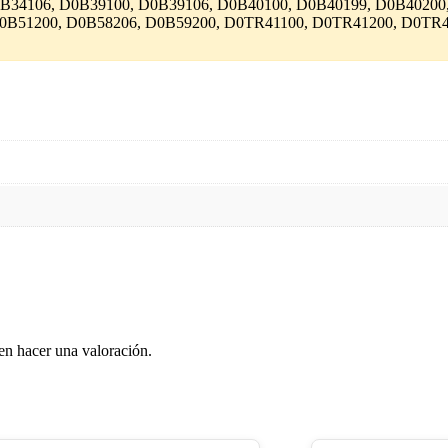
B34106, D0B39100, D0B39106, D0B40100, D0B40199, D0B40200,
0B51200, D0B58206, D0B59200, D0TR41100, D0TR41200, D0TR
en hacer una valoración.