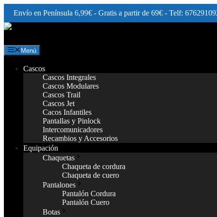
Envío en Península 6,99€ - Gratis a partir de 69€ - Telf: 67629109
Saltar
al
contenido
Menú
Cascos
Cascos Integrales
Cascos Modulares
Cascos Trail
Cascos Jet
Cacos Infantiles
Pantallas y Pinlock
Intercomunicadores
Recambios y Accesorios
Equipación
Chaquetas
Chaqueta de cordura
Chaqueta de cuero
Pantalones
Pantalón Cordura
Pantalón Cuero
Botas