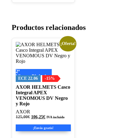
Productos relacionados
¡Oferta!
Este
producto
tiene
múltiples
variantes.
2ª
Las
Visera+Pinlock
opciones
ECE 22.06
-15%
se
AXOR HELMETS Casco
pueden
Integral APEX
elegir
VENOMOUS DV Negro
en
y Rojo
la
página
AXOR
de
El
El
125,00
€
106,25
€
IVA incluido
producto
precio
precio
original
actual
¡Envío gratis!
era:
es:
125,00€.
106,25€.