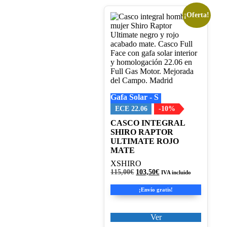
¡Oferta!
Este
producto
tiene
múltiples
variantes.
Las
opciones
se
pueden
Gafa Solar - S
elegir
en
ECE 22.06
-10%
la
CASCO INTEGRAL
página
SHIRO RAPTOR
de
ULTIMATE ROJO
producto
MATE
XSHIRO
El
El
115,00
€
103,50
€
IVA incluido
precio
precio
original
actual
¡Envío gratis!
era:
es:
115,00€.
103,50€.
Ver