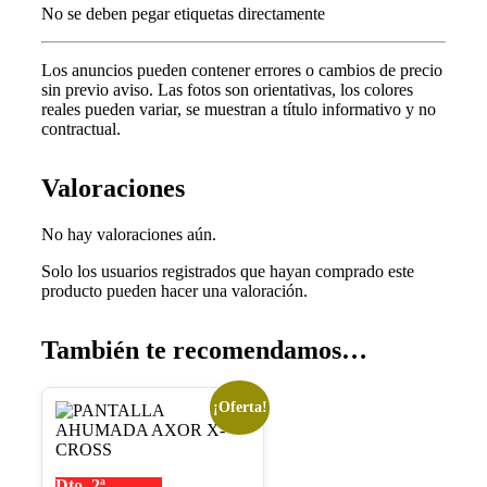
No se deben pegar etiquetas directamente
Los anuncios pueden contener errores o cambios de precio
sin previo aviso.
Las fotos son orientativas, los colores
reales pueden variar, s
e muestran a título informativo y no
contractual.
Valoraciones
No hay valoraciones aún.
Solo los usuarios registrados que hayan comprado este
producto pueden hacer una valoración.
También te recomendamos…
¡Oferta!
Este
producto
tiene
múltiples
Dto. 2ª