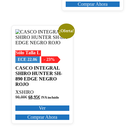
Comprar Ahora
¡Oferta!
Este
producto
tiene
múltiples
Sólo Talla L
variantes.
Las
ECE 22.06
- 23%
opciones
CASCO INTEGRAL
se
SHIRO HUNTER SH-
pueden
890 EDGE NEGRO
elegir
ROJO
en
la
XSHIRO
página
El
El
90,00
€
68,95
€
IVA incluido
de
precio
precio
original
actual
producto
Ver
era:
es:
90,00€.
68,95€.
Comprar Ahora