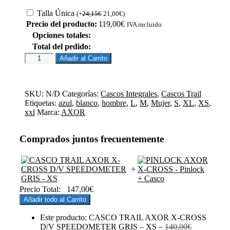
Talla Única
(
+
24,15
€
21,00
€
)
Precio del producto:
119,00
€
IVA incluido
Opciones totales:
Total del pedido:
CASCO
Añadir al Carrito
TRAIL
AXOR
X-
CROSS
SKU:
N/D
Categorías:
Cascos Integrales
,
Cascos Trail
D/V
Etiquetas:
azul
,
blanco
,
hombre
,
L
,
M
,
Mujer
,
S
,
XL
,
XS
,
SPEEDOMETER
xxl
Marca:
AXOR
GRIS
cantidad
Comprados juntos frecuentemente
+
Precio Total:
147,00
€
Añadir todo al Carrito
Este producto: CASCO TRAIL AXOR X-CROSS
El
D/V SPEEDOMETER GRIS
– XS
–
140,00
€