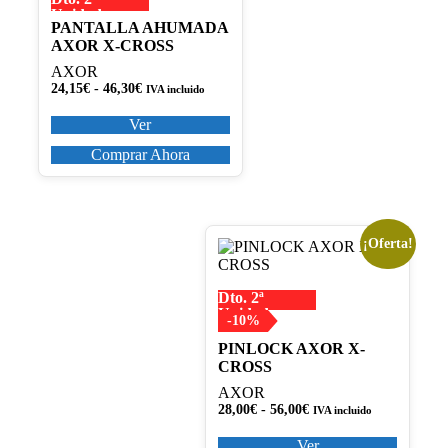
variantes.
Unidad
Las
PANTALLA AHUMADA
opciones
AXOR X-CROSS
se
AXOR
pueden
Rango
24,15
€
-
46,30
€
elegir
IVA incluido
de
en
precios:
Ver
la
desde
página
24,15€
Comprar Ahora
de
hasta
producto
46,30€
¡Oferta!
Este
producto
tiene
Dto. 2ª
múltiples
Unidad
variantes.
-10%
Las
PINLOCK AXOR X-
opciones
CROSS
se
pueden
AXOR
elegir
Rango
28,00
€
-
56,00
€
IVA incluido
en
de
precios:
la
Ver