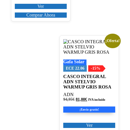
Ver
Comprar Ahora
¡Oferta!
Este
producto
tiene
múltiples
Gafa Solar
variantes.
Las
ECE 22.06
-15%
opciones
CASCO INTEGRAL
se
ADN STELVIO
pueden
WARMUP GRIS ROSA
elegir
en
ADN
la
El
El
94,95
€
81,00
€
IVA incluido
página
precio
precio
original
actual
de
¡Envío gratis!
era:
es:
producto
94,95€.
81,00€.
Ver