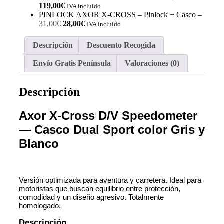
El
precio
119,00
€
IVA incluido
precio
original
PINLOCK AXOR X-CROSS
– Pinlock + Casco
–
El
actual
El
era:
31,00
€
28,00
€
IVA incluido
precio
es:
precio
140,00€.
original
119,00€.
actual
Descripción
Descuento Recogida
era:
es:
31,00€.
28,00€.
Envío Gratis Península
Valoraciones (0)
Descripción
Axor X-Cross D/V Speedometer
— Casco Dual Sport color Gris y
Blanco
Versión optimizada para aventura y carretera. Ideal para
motoristas que buscan equilibrio entre protección,
comodidad y un diseño agresivo. Totalmente
homologado.
Descripción