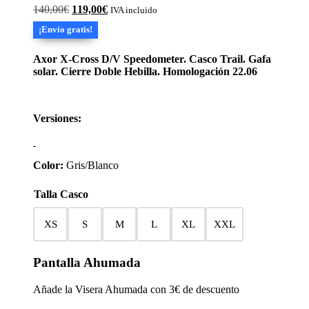
El
El
140,00
€
119,00
€
IVA incluido
precio
precio
¡Envío gratis!
original
actual
era:
es:
140,00€.
119,00€.
Axor X-Cross D/V Speedometer. Casco Trail. Gafa
solar. Cierre Doble Hebilla. Homologación 22.06
Versiones:
Color:
Gris/Blanco
Talla Casco
XS
S
M
L
XL
XXL
Pantalla Ahumada
Añade la Visera Ahumada con 3€ de descuento