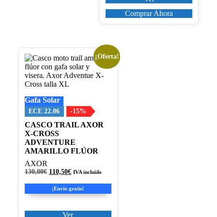
desde
página
28,00€
Comprar Ahora
de
hasta
producto
56,00€
¡Oferta!
Este
producto
tiene
múltiples
variantes.
Gafa Solar
Las
opciones
ECE 22.06
-15%
se
CASCO TRAIL AXOR
pueden
X-CROSS
elegir
ADVENTURE
en
AMARILLO FLÚOR
la
página
AXOR
de
El
El
130,00
€
110,50
€
IVA incluido
producto
precio
precio
original
actual
¡Envío gratis!
era:
es:
130,00€.
110,50€.
Ver