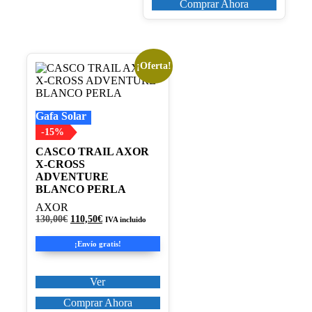
Comprar Ahora
¡Oferta!
Este
producto
tiene
múltiples
Gafa Solar
variantes.
Las
-15%
opciones
CASCO TRAIL AXOR
se
X-CROSS
pueden
ADVENTURE
elegir
BLANCO PERLA
en
la
AXOR
página
El
El
130,00
€
110,50
€
IVA incluido
de
precio
precio
original
actual
producto
¡Envío gratis!
era:
es:
130,00€.
110,50€.
Ver
Comprar Ahora