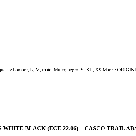
quetas:
hombre
,
L
,
M
,
mate
,
Mujer
,
negro
,
S
,
XL
,
XS
Marca:
ORIGIN
ITE BLACK (ECE 22.06) – CASCO TRAIL ABAT