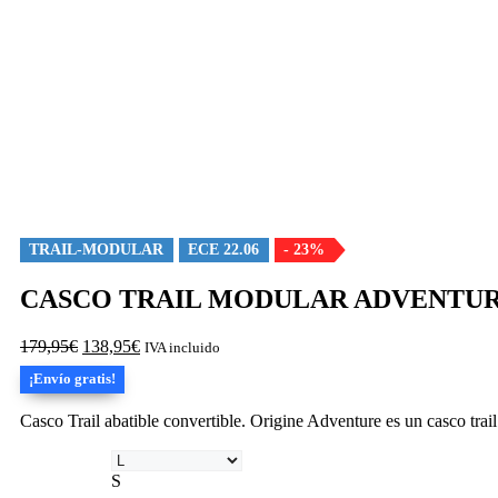
TRAIL-MODULAR
ECE 22.06
- 23%
CASCO TRAIL MODULAR ADVENTU
El
El
179,95
€
138,95
€
IVA incluido
precio
precio
¡Envío gratis!
original
actual
era:
es:
Casco Trail abatible convertible. Origine Adventure es un casco trai
179,95€.
138,95€.
S