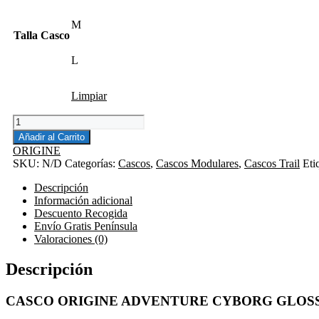
M
Talla Casco
L
Limpiar
CASCO
TRAIL
Añadir al Carrito
MODULAR
ORIGINE
ADVENTURE
SKU:
N/D
Categorías:
Cascos
,
Cascos Modulares
,
Cascos Trail
Eti
CYBORG
WHITE
Descripción
BLACK
Información adicional
cantidad
Descuento Recogida
Envío Gratis Península
Valoraciones (0)
Descripción
CASCO ORIGINE ADVENTURE CYBORG GLOSS WH