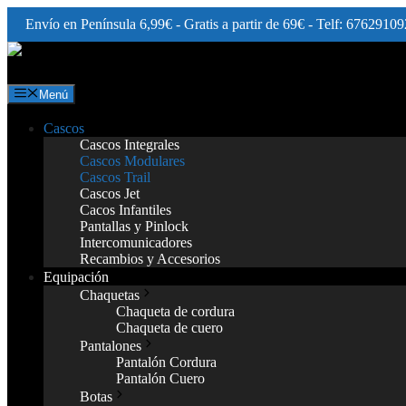
Envío en Península 6,99€ - Gratis a partir de 69€ - Telf: 67629109
Saltar
al
contenido
Menú
Cascos
Cascos Integrales
Cascos Modulares
Cascos Trail
Cascos Jet
Cacos Infantiles
Pantallas y Pinlock
Intercomunicadores
Recambios y Accesorios
Equipación
Chaquetas
Chaqueta de cordura
Chaqueta de cuero
Pantalones
Pantalón Cordura
Pantalón Cuero
Botas