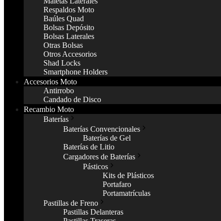
Maletas Laterales
Respaldos Moto
Baúles Quad
Bolsas Depósito
Bolsas Laterales
Otras Bolsas
Otros Accesorios
Shad Locks
Smartphone Holders
Accesorios Moto
Antirrobo
Candado de Disco
Recambio Moto
Baterías
Baterías Convencionales
Baterías de Gel
Baterías de Litio
Cargadores de Baterías
Pásticos
Kits de Plásticos
Portafaro
Portamatrículas
Pastillas de Freno
Pastillas Delanteras
Pastillas Traseras