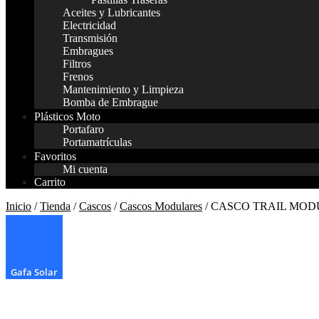
Aceites y Lubricantes
Electricidad
Transmisión
Embragues
Filtros
Frenos
Mantenimiento y Limpieza
Bomba de Embrague
Plásticos Moto
Portafaro
Portamatrículas
Favoritos
Mi cuenta
Carrito
Inicio
/
Tienda
/
Cascos
/
Cascos Modulares
/ CASCO TRAIL MO
¡Oferta!
Gafa Solar
Gafa Solar
Gafa Solar
Gafa Solar
Gafa Solar
Gafa Solar
Gafa Solar
Gafa Solar
Gafa Solar
Gafa Solar
Gafa Solar
Gafa Solar
Gafa Solar
Gafa Solar
Gafa Solar