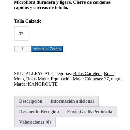
Microfibra duradera y ligera. Cierre de cordones
rápidos y correas de tobillo.
Talla Calzado
37
BOTAS
Añadir al Carrito
CORTAS
HOMBRE
MUJER
ALLEYCAT
SKU:
ALLEYCAT
Categorías:
Botas Carretera
,
Botas
cantidad
Moto
,
Botas Mujer
,
Equipación Mujer
Etiquetas:
37
,
negro
Marca:
KANGROUTE
Descripción
Información adicional
Descuento Recogida
Envío Gratis Península
Valoraciones (0)