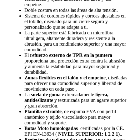
empeine.
Doble costura en todas las áreas de alta tensión.
Sistema de cordones rápidos y correas ajustables en
el tobillo, diseñado para un cierre seguro y
personalizado que se adapta a ti.
La parte superior está fabricada en microfibra
ultraligera, altamente duradera y resistente a la
abrasión, para un rendimiento superior y una mayor
comodidad.
El
refuerzo externo de TPR en la puntera
proporciona una protección extra contra la abrasión
y aumenta la estabilidad para mayor seguridad y
durabilidad.
Zonas flexibles en el talón y el empeine
, diseñadas
para ofrecer una comodidad superior y libertad de
movimiento en cada paso..
La
suela de goma
extremadamente
ligera,
antideslizante
y texturizada para un agarre superior
y gran absorción.
Plantilla extraíble
, de espuma EVA con perfil
anatómico y tejido viscoelástico para mayor
comodidad y soporte.
Botas Moto homologadas
certificadas por la CE.
EPI EN-13634 (
NIVEL SUPERIOR: 1 2 2 1)..
Protector de palanca de cambios
para una mayor