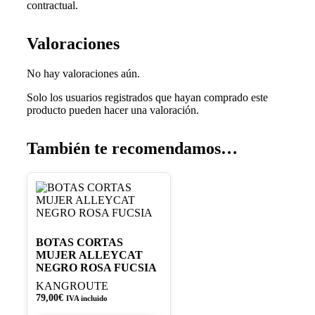
contractual.
Valoraciones
No hay valoraciones aún.
Solo los usuarios registrados que hayan comprado este
producto pueden hacer una valoración.
También te recomendamos…
Este
producto
tiene
múltiples
variantes.
BOTAS CORTAS
Las
MUJER ALLEYCAT
opciones
NEGRO ROSA FUCSIA
se
KANGROUTE
pueden
79,00
€
IVA incluido
elegir
en