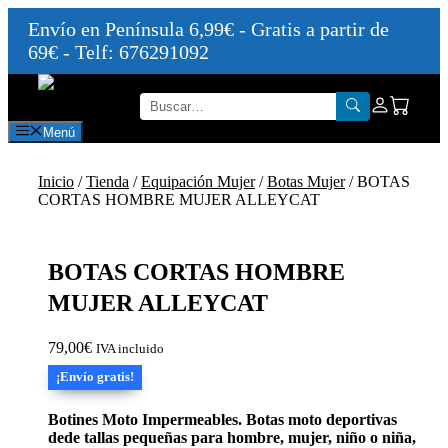
Envío en Península 6,99€ - Gratis a partir de
69€ - Telf: 676291092
Saltar
al
contenido
Menú
Inicio
/
Tienda
/
Equipación Mujer
/
Botas Mujer
/ BOTAS
CORTAS HOMBRE MUJER ALLEYCAT
BOTAS CORTAS HOMBRE
MUJER ALLEYCAT
79,00
€
IVA incluido
¡Envío gratis!
Botines Moto Impermeables. Botas moto deportivas
dede tallas pequeñas para hombre, mujer, niño o niña,