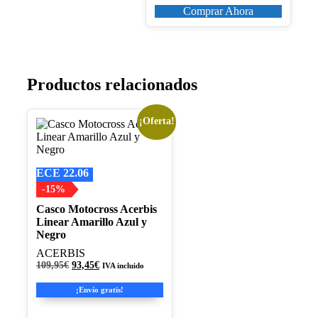
Comprar Ahora
Productos relacionados
¡Oferta!
Este
producto
tiene
múltiples
ECE 22.06
variantes.
Las
-15%
opciones
Casco Motocross Acerbis
se
Linear Amarillo Azul y
pueden
Negro
elegir
en
ACERBIS
la
El
El
109,95
€
93,45
€
IVA incluido
página
precio
precio
original
actual
de
¡Envío gratis!
era:
es:
producto
109,95€.
93,45€.