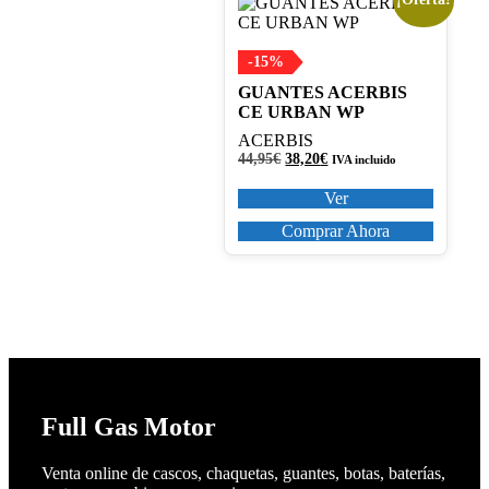
Este
producto
tiene
múltiples
-15%
variantes.
GUANTES ACERBIS
Las
CE URBAN WP
opciones
se
ACERBIS
pueden
El
El
44,95
€
38,20
€
IVA incluido
precio
precio
elegir
original
actual
Ver
en
era:
es:
la
44,95€.
38,20€.
Comprar Ahora
página
de
producto
Full Gas Motor
Venta online de cascos, chaquetas, guantes, botas, baterías,