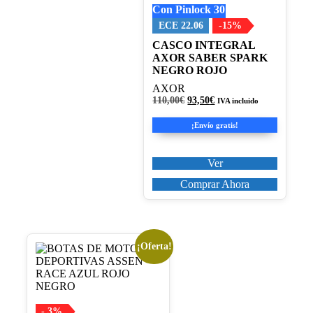
Con Pinlock 30
en
la
ECE 22.06
-15%
página
CASCO INTEGRAL
de
AXOR SABER SPARK
producto
NEGRO ROJO
AXOR
El
El
110,00
€
93,50
€
IVA incluido
precio
precio
original
actual
¡Envío gratis!
era:
es:
110,00€.
93,50€.
Ver
Comprar Ahora
¡Oferta!
Este
producto
tiene
múltiples
variantes.
Las
- 3%