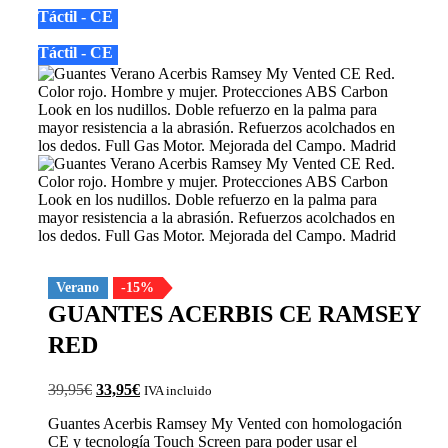
Táctil - CE
Táctil - CE
Verano
-15%
GUANTES ACERBIS CE RAMSEY
RED
El
El
39,95
€
33,95
€
IVA incluido
precio
precio
Guantes Acerbis Ramsey My Vented con homologación
original
actual
CE y tecnología Touch Screen para poder usar el
era:
es: