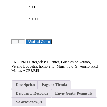
XXL
XXXL
GUANTES
Añadir al Carrito
ACERBIS
CE
RAMSEY
RED
SKU:
N/D
Categorías:
Guantes
,
Guantes de Verano
,
cantidad
Verano
Etiquetas:
hombre
,
L
,
Mujer
,
rojo
,
S
,
verano
,
xxxl
Marca:
ACERBIS
Descripción
Pago en Tienda
Descuento Recogida
Envío Gratis Península
Valoraciones (0)