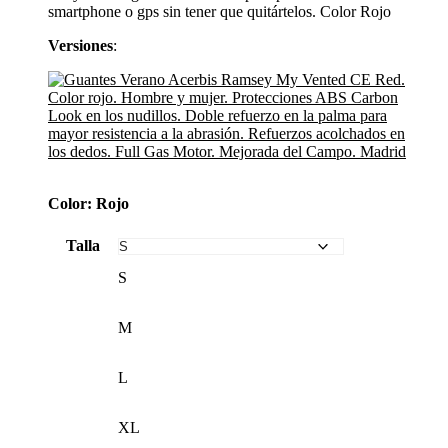
smartphone o gps sin tener que quitártelos. Color Rojo
39,95€.
33,95€.
Versiones
:
Color: Rojo
Talla
S
M
L
XL