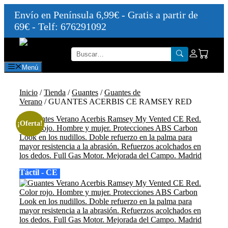
Envío en Península 6,99€ - Gratis a partir de
69€ - Telf: 676291092
Saltar
al
contenido
Menú
Inicio
/
Tienda
/
Guantes
/
Guantes de
Verano
/ GUANTES ACERBIS CE RAMSEY RED
¡Oferta!
Táctil - CE