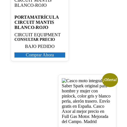
PORTAMATRÍCULA
CIRCUIT MANTIS
BLANCO-ROJO
CIRCUIT EQUIPMENT
CONSULTAR PRECIO
BAJO PEDIDO
Comprar Ahora
¡Oferta!
Este
producto
tiene
múltiples
variantes.
Las
opciones
se
pueden
elegir