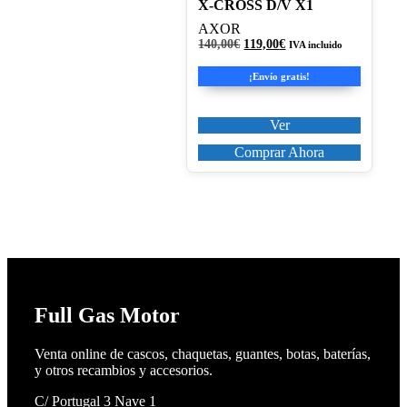
X-CROSS D/V X1
se
pueden
AXOR
elegir
El
El
140,00
€
119,00
€
IVA incluido
en
precio
precio
original
actual
la
¡Envío gratis!
era:
es:
página
140,00€.
119,00€.
de
producto
Ver
Comprar Ahora
Full Gas Motor
Venta online de cascos, chaquetas, guantes, botas, baterías,
y otros recambios y accesorios.
C/ Portugal 3 Nave 1