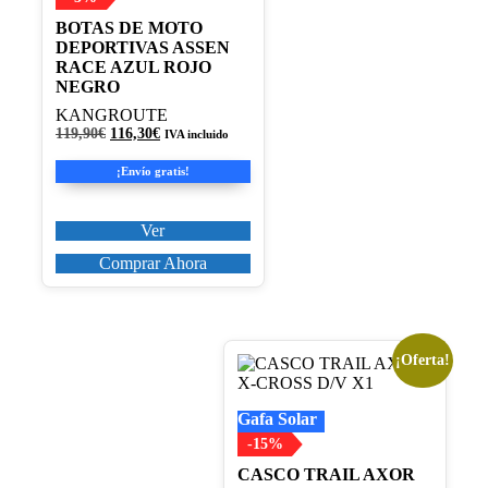
opciones
BOTAS DE MOTO
se
DEPORTIVAS ASSEN
pueden
RACE AZUL ROJO
elegir
NEGRO
en
la
KANGROUTE
página
El
El
119,90
€
116,30
€
IVA incluido
precio
precio
de
original
actual
producto
¡Envío gratis!
era:
es:
119,90€.
116,30€.
Ver
Comprar Ahora
¡Oferta!
Este
producto
tiene
Gafa Solar
múltiples
variantes.
-15%
Las
CASCO TRAIL AXOR
opciones