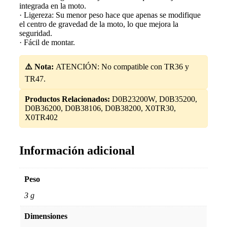
integrada en la moto.
· Ligereza: Su menor peso hace que apenas se modifique
el centro de gravedad de la moto, lo que mejora la
seguridad.
· Fácil de montar.
⚠️ Nota:
ATENCIÓN: No compatible con TR36 y
TR47.
Productos Relacionados:
D0B23200W, D0B35200,
D0B36200, D0B38106, D0B38200, X0TR30,
X0TR402
Información adicional
Peso
3 g
Dimensiones