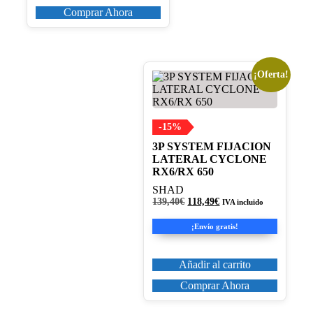
Comprar Ahora
¡Oferta!
-15%
3P SYSTEM FIJACION
LATERAL CYCLONE
RX6/RX 650
SHAD
El
El
139,40
€
118,49
€
IVA incluido
precio
precio
original
actual
¡Envío gratis!
era:
es:
139,40€.
118,49€.
Añadir al carrito
Comprar Ahora