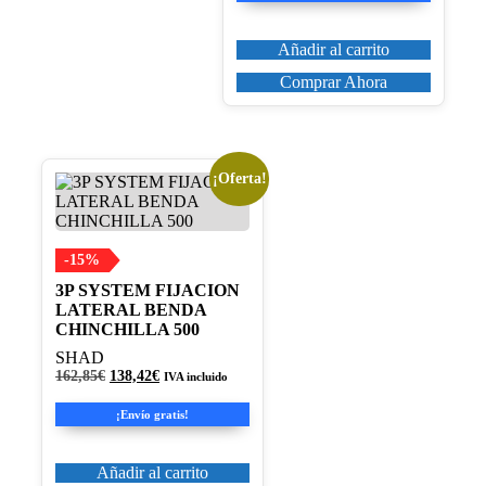
era:
es:
206,13€.
175,21€.
Añadir al carrito
Comprar Ahora
¡Oferta!
-15%
3P SYSTEM FIJACION
LATERAL BENDA
CHINCHILLA 500
SHAD
El
El
162,85
€
138,42
€
IVA incluido
precio
precio
original
actual
¡Envío gratis!
era:
es:
162,85€.
138,42€.
Añadir al carrito