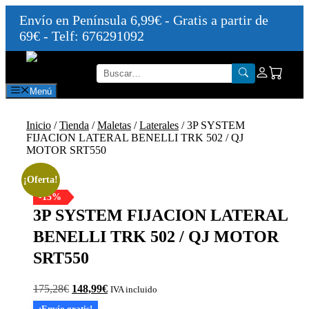
Envío en Península 6,99€ - Gratis a partir de
69€ - Telf: 676291092
Saltar
al
contenido
Menú
Inicio
/
Tienda
/
Maletas
/
Laterales
/ 3P SYSTEM
FIJACION LATERAL BENELLI TRK 502 / QJ
MOTOR SRT550
¡Oferta!
-15%
3P SYSTEM FIJACION LATERAL
BENELLI TRK 502 / QJ MOTOR
SRT550
El
El
175,28
€
148,99
€
IVA incluido
precio
precio