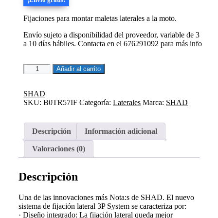
¡Envío gratis!
original
actual
era:
es:
Fijaciones para montar maletas laterales a la moto.
175,28€.
148,99€.
Envío sujeto a disponibilidad del proveedor, variable de 3
a 10 días hábiles. Contacta en el 676291092 para más info
3P
Añadir al carrito
SYSTEM
FIJACION
LATERAL
SHAD
BENELLI
SKU:
B0TR57IF
Categoría:
Laterales
Marca:
SHAD
TRK
502
/
Descripción
Información adicional
QJ
MOTOR
Valoraciones (0)
SRT550
cantidad
Descripción
Una de las innovaciones más Nota:s de SHAD. El nuevo
sistema de fijación lateral 3P System se caracteriza por:
· Diseño integrado: La fijación lateral queda mejor