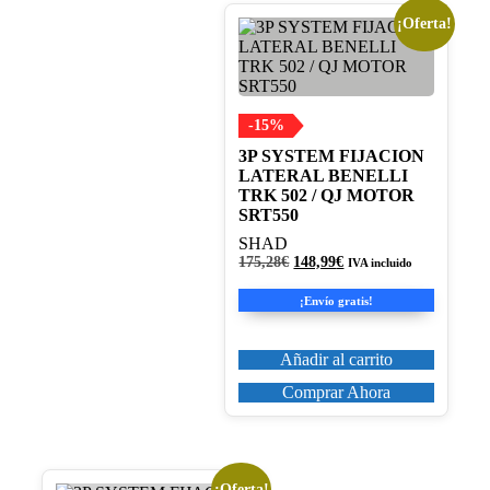
¡Oferta!
-15%
3P SYSTEM FIJACION
LATERAL BENELLI
TRK 502 / QJ MOTOR
SRT550
SHAD
El
El
175,28
€
148,99
€
IVA incluido
precio
precio
original
actual
¡Envío gratis!
era:
es:
175,28€.
148,99€.
Añadir al carrito
Comprar Ahora
¡Oferta!