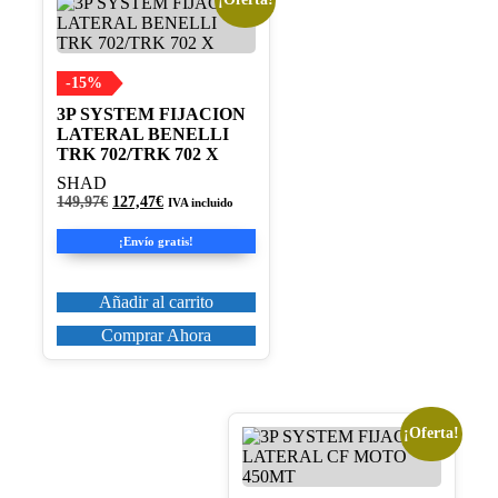
-15%
3P SYSTEM FIJACION
LATERAL BENELLI
TRK 702/TRK 702 X
SHAD
El
El
149,97
€
127,47
€
IVA incluido
precio
precio
original
actual
¡Envío gratis!
era:
es:
149,97€.
127,47€.
Añadir al carrito
Comprar Ahora
¡Oferta!