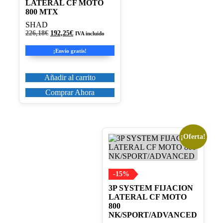
LATERAL CF MOTO
800 MTX
SHAD
El
El
226,18
€
192,25
€
IVA incluido
precio
precio
original
actual
¡Envío gratis!
era:
es:
226,18€.
192,25€.
Añadir al carrito
Comprar Ahora
¡Oferta!
-15%
3P SYSTEM FIJACION
LATERAL CF MOTO
800
NK/SPORT/ADVANCED