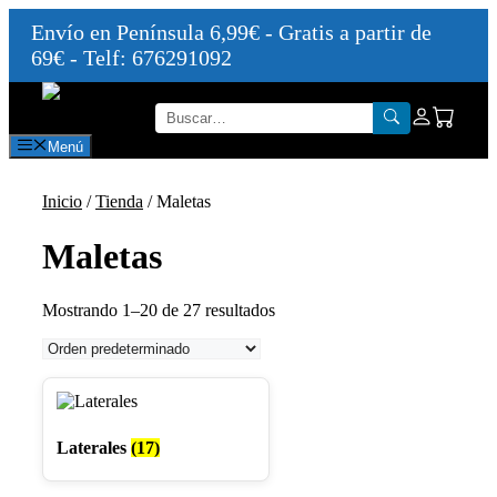
Envío en Península 6,99€ - Gratis a partir de
69€ - Telf: 676291092
Saltar
al
contenido
Menú
Inicio
/
Tienda
/ Maletas
Maletas
Mostrando 1–20 de 27 resultados
Laterales
(17)