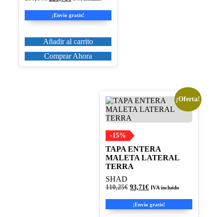
precio
precio
original
actual
¡Envío gratis!
era:
es:
260,84€.
221,71€.
Añadir al carrito
Comprar Ahora
¡Oferta!
-15%
TAPA ENTERA
MALETA LATERAL
TERRA
SHAD
El
El
110,25
€
93,71
€
IVA incluido
precio
precio
original
actual
¡Envío gratis!
era:
es: