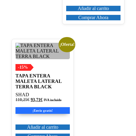
110,25€.
93,71€.
Añadir al carrito
Comprar Ahora
¡Oferta!
-15%
TAPA ENTERA
MALETA LATERAL
TERRA BLACK
SHAD
El
El
110,25
€
93,71
€
IVA incluido
precio
precio
original
actual
¡Envío gratis!
era:
es:
110,25€.
93,71€.
Añadir al carrito