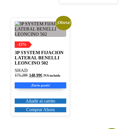
¡Oferta!
-15%
3P SYSTEM FIJACION
LATERAL BENELLI
LEONCINO 502
SHAD
El
El
175,28
€
148,99
€
IVA incluido
precio
precio
original
actual
¡Envío gratis!
era:
es:
175,28€.
148,99€.
Añadir al carrito
Comprar Ahora