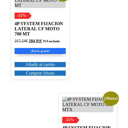
-15%
4P SYSTEM FIJACION
LATERAL CF MOTO
700 MT
El
El
217,54
€
184,91
€
IVA incluido
precio
precio
original
actual
¡Envío gratis!
era:
es:
217,54€.
184,91€.
Añadir al carrito
Comprar Ahora
¡Oferta!
-15%
4P SYSTEM FIJACION