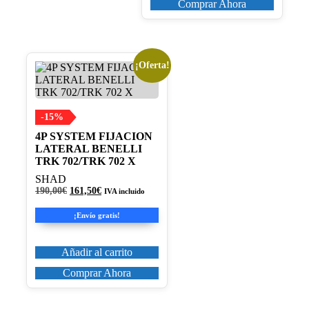
Comprar Ahora
¡Oferta!
-15%
4P SYSTEM FIJACION
LATERAL BENELLI
TRK 702/TRK 702 X
SHAD
El
El
190,00
€
161,50
€
IVA incluido
precio
precio
original
actual
¡Envío gratis!
era:
es:
190,00€.
161,50€.
Añadir al carrito
Comprar Ahora