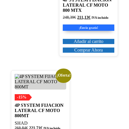
LATERAL CF MOTO
800 MTX
El
El
248,39
€
211,13
€
IVA incluido
precio
precio
original
actual
¡Envío gratis!
era:
es:
248,39€.
211,13€.
Añadir al carrito
Comprar Ahora
¡Oferta!
-15%
4P SYSTEM FIJACION
LATERAL CF MOTO
800MT
SHAD
El
El
260,84
€
221,71
€
IVA incluido