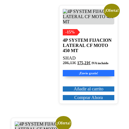
¡Oferta!
-15%
4P SYSTEM FIJACION
LATERAL CF MOTO
450 MT
SHAD
El
El
206,13
€
175,21
€
IVA incluido
precio
precio
original
actual
¡Envío gratis!
era:
es:
206,13€.
175,21€.
Añadir al carrito
Comprar Ahora
¡Oferta!