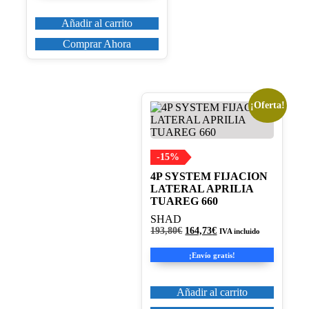
139,40€.
118,49€.
Añadir al carrito
Comprar Ahora
¡Oferta!
-15%
4P SYSTEM FIJACION
LATERAL APRILIA
TUAREG 660
SHAD
El
El
193,80
€
164,73
€
IVA incluido
precio
precio
original
actual
¡Envío gratis!
era:
es:
193,80€.
164,73€.
Añadir al carrito