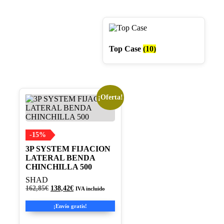
Top Case
(10)
¡Oferta!
-15%
3P SYSTEM FIJACION
LATERAL BENDA
CHINCHILLA 500
SHAD
El
El
162,85
€
138,42
€
IVA incluido
precio
precio
original
actual
¡Envío gratis!
era:
es:
162,85€.
138,42€.