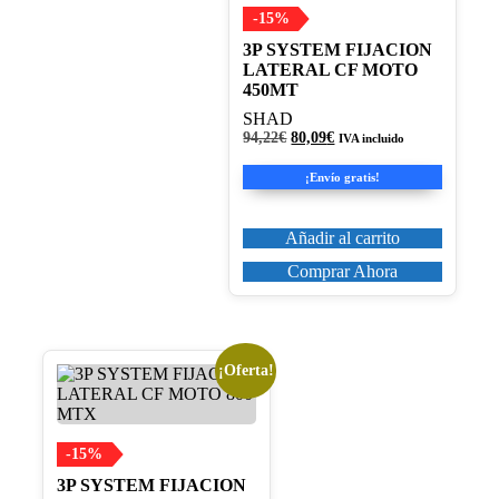
-15%
3P SYSTEM FIJACION
LATERAL CF MOTO
450MT
SHAD
El
El
94,22
€
80,09
€
IVA incluido
precio
precio
original
actual
¡Envío gratis!
era:
es:
94,22€.
80,09€.
Añadir al carrito
Comprar Ahora
¡Oferta!
-15%
3P SYSTEM FIJACION