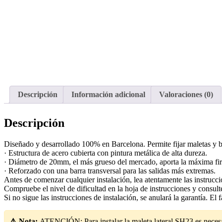
Descripción
Información adicional
Valoraciones (0)
Descripción
Diseñado y desarrollado 100% en Barcelona. Permite fijar maletas y bo
· Estructura de acero cubierta con pintura metálica de alta dureza.
· Diámetro de 20mm, el más grueso del mercado, aporta la máxima fir
· Reforzado con una barra transversal para las salidas más extremas.
Antes de comenzar cualquier instalación, lea atentamente las instruccio
Compruebe el nivel de dificultad en la hoja de instrucciones y consult
Si no sigue las instrucciones de instalación, se anulará la garantía. El
⚠️ Nota:
ATENCIÓN: Para instalar la maleta lateral SH23 es nece