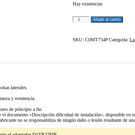
Hay existencias
217,54€.
184,91€.
4P
Añadir al carrito
SYSTEM
FIJACION
LATERAL
SKU:
C0MT754P
Categoría:
La
CF
MOTO
700
MT
cantidad
lsas laterales.
meza y resistencia.
nes de principio a fin.
e el documento «Descripción dificultad de instalación», disponible en nu
 fabricante no se responsabiliza de ningún daño o lesión resultante de un
sario el adaptador D1TR27FIR.