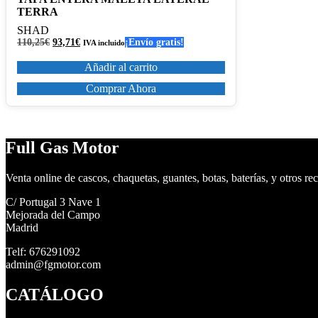
TERRA
SHAD
El
El
110,25
€
93,71
€
¡Envío gratis!
IVA incluido
precio
precio
original
actual
Añadir al carrito
era:
es:
110,25€.
93,71€.
Comprar Ahora
Full Gas Motor
Venta online de cascos, chaquetas, guantes, botas, baterías, y otros re
C/ Portugal 3 Nave 1
Mejorada del Campo
Madrid
Telf: 676291092
admin@fgmotor.com
CATÁLOGO