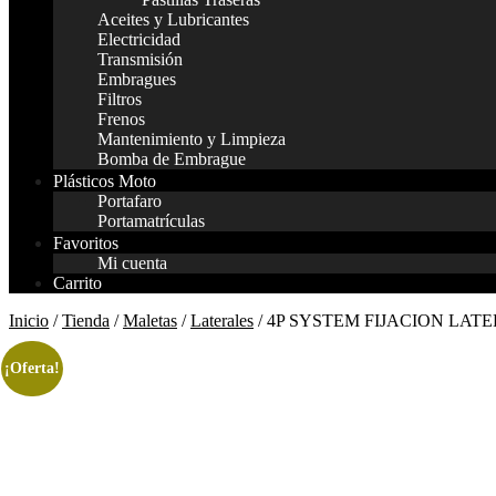
Aceites y Lubricantes
Electricidad
Transmisión
Embragues
Filtros
Frenos
Mantenimiento y Limpieza
Bomba de Embrague
Plásticos Moto
Portafaro
Portamatrículas
Favoritos
Mi cuenta
Carrito
Inicio
/
Tienda
/
Maletas
/
Laterales
/ 4P SYSTEM FIJACION LAT
¡Oferta!