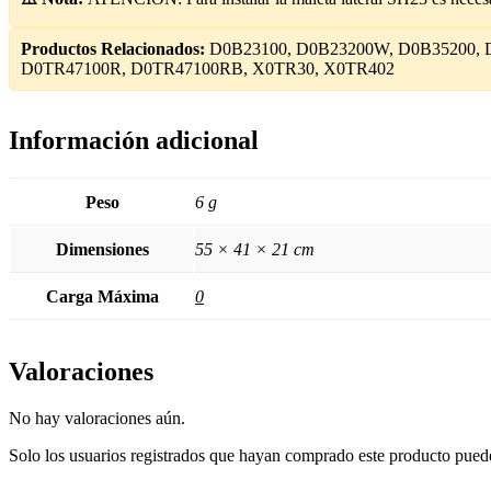
Productos Relacionados:
D0B23100, D0B23200W, D0B35200, 
D0TR47100R, D0TR47100RB, X0TR30, X0TR402
Información adicional
Peso
6 g
Dimensiones
55 × 41 × 21 cm
Carga Máxima
0
Valoraciones
No hay valoraciones aún.
Solo los usuarios registrados que hayan comprado este producto pued