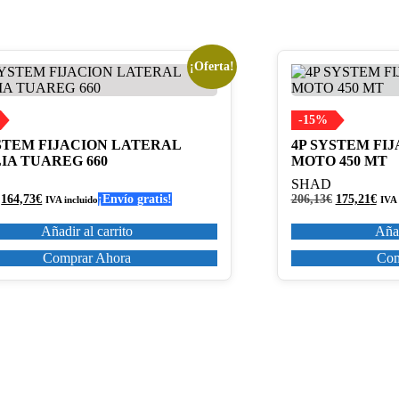
¡Oferta!
-15%
STEM FIJACION LATERAL
4P SYSTEM FI
IA TUAREG 660
MOTO 450 MT
SHAD
El
El
El
El
164,73
€
¡Envío gratis!
206,13
€
175,21
€
IVA incluido
IVA 
precio
precio
precio
prec
original
actual
original
actu
Añadir al carrito
Añad
era:
es:
era:
es:
193,80€.
164,73€.
206,13€.
175,
Comprar Ahora
Com