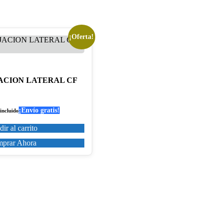
¡Oferta!
JACION LATERAL CF
¡Envío gratis!
incluido
io
al
ir al carrito
21€.
prar Ahora