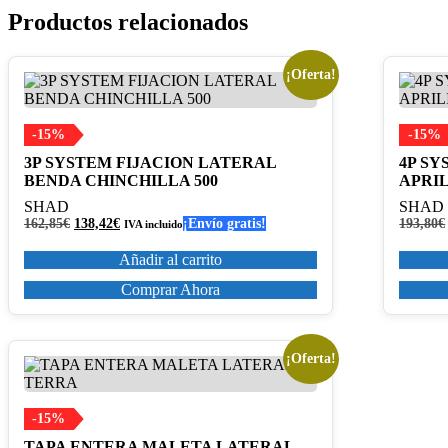
Productos relacionados
¡Oferta!
-15%
-15%
3P SYSTEM FIJACION LATERAL
4P SY
BENDA CHINCHILLA 500
APRIL
SHAD
SHAD
El
El
162,85
€
138,42
€
¡Envío gratis!
193,80
€
IVA incluido
precio
precio
original
actual
Añadir al carrito
era:
es:
162,85€.
138,42€.
Comprar Ahora
¡Oferta!
-15%
TAPA ENTERA MALETA LATERAL