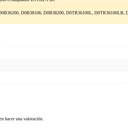
D0B36200, D0B38106, D0B38200, D0TR36100L, D0TR36100LB,
en hacer una valoración.