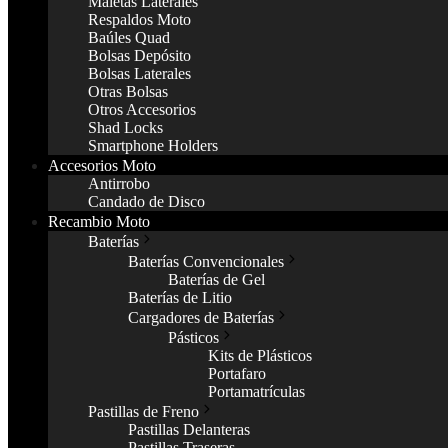
Maletas Laterales
Respaldos Moto
Baúles Quad
Bolsas Depósito
Bolsas Laterales
Otras Bolsas
Otros Accesorios
Shad Locks
Smartphone Holders
Accesorios Moto
Antirrobo
Candado de Disco
Recambio Moto
Baterías
Baterías Convencionales
Baterías de Gel
Baterías de Litio
Cargadores de Baterías
Pásticos
Kits de Plásticos
Portafaro
Portamatrículas
Pastillas de Freno
Pastillas Delanteras
Pastillas Traseras