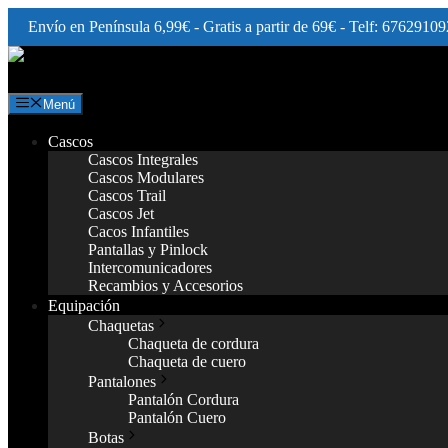
Envío en Península 6,99€ - Gratis a partir de 69€ - Telf: 67629109
Saltar
al
contenido
Menú
Cascos
Cascos Integrales
Cascos Modulares
Cascos Trail
Cascos Jet
Cacos Infantiles
Pantallas y Pinlock
Intercomunicadores
Recambios y Accesorios
Equipación
Chaquetas
Chaqueta de cordura
Chaqueta de cuero
Pantalones
Pantalón Cordura
Pantalón Cuero
Botas