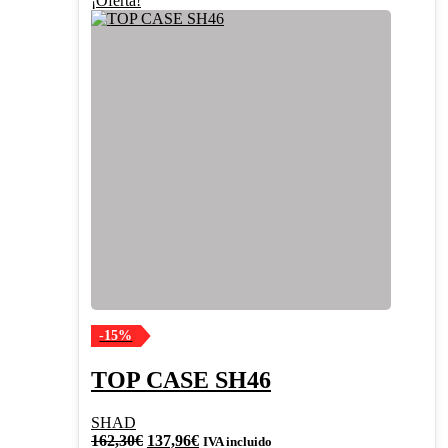
¡Oferta!
-15%
TOP CASE SH46
SHAD
El
El
162,30
€
137,96
€
IVA incluido