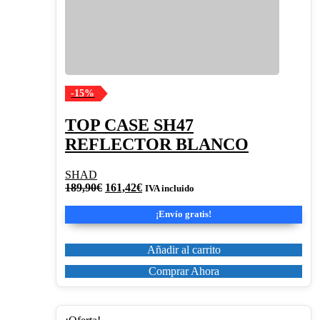
-15%
TOP CASE SH47
REFLECTOR BLANCO
SHAD
El
El
189,90
€
161,42
€
IVA incluido
precio
precio
original
actual
¡Envío gratis!
era:
es:
189,90€.
161,42€.
Añadir al carrito
Comprar Ahora