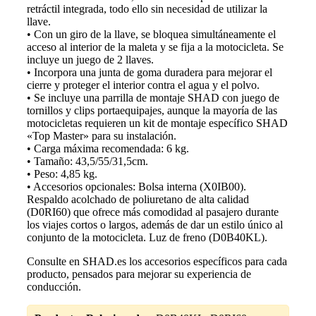
retráctil integrada, todo ello sin necesidad de utilizar la
llave.
• Con un giro de la llave, se bloquea simultáneamente el
acceso al interior de la maleta y se fija a la motocicleta. Se
incluye un juego de 2 llaves.
• Incorpora una junta de goma duradera para mejorar el
cierre y proteger el interior contra el agua y el polvo.
• Se incluye una parrilla de montaje SHAD con juego de
tornillos y clips portaequipajes, aunque la mayoría de las
motocicletas requieren un kit de montaje específico SHAD
«Top Master» para su instalación.
• Carga máxima recomendada: 6 kg.
• Tamaño: 43,5/55/31,5cm.
• Peso: 4,85 kg.
• Accesorios opcionales: Bolsa interna (X0IB00).
Respaldo acolchado de poliuretano de alta calidad
(D0RI60) que ofrece más comodidad al pasajero durante
los viajes cortos o largos, además de dar un estilo único al
conjunto de la motocicleta. Luz de freno (D0B40KL).
Consulte en SHAD.es los accesorios específicos para cada
producto, pensados para mejorar su experiencia de
conducción.