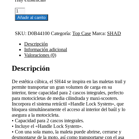
TOP
CASE
Añadir al carrito
SH44
cantidad
SKU:
D0B44100
Categoría:
Top Case
Marca:
SHAD
Descripción
Información adicional
Valoraciones (0)
Descripción
De estética cúbica, el SH44 se inspira en las maletas trail y
permite transportar un gran volumen de carga en su
interior, tiene capacidad para 2 cascos integrales, perfecto
para motocicletas de media cilindrada y maxi-scooters.
Incorpora el sistema retráctil «Handle Lock System», que
bloquea simultáneamente el acceso al interior del baúl y lo
asegura a la motocicleta.
• Capacidad para 2 cascos integrales.
• Incluye el «Handle Lock System».
• Con una sola mano, la maleta puede abrirse, cerrarse y
desmontarse de la moto, así como transportarse con el asa