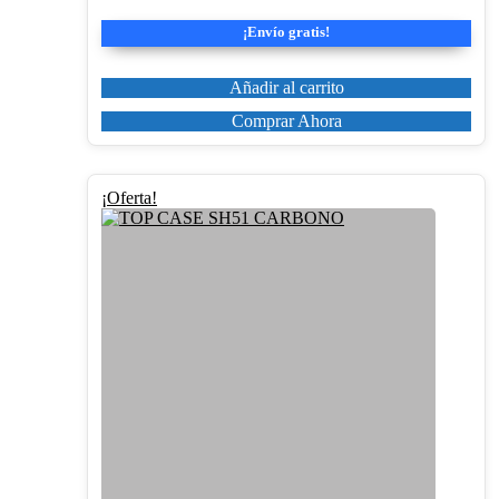
precio
precio
original
actual
¡Envío gratis!
era:
es:
162,30€.
137,96€.
Añadir al carrito
Comprar Ahora
¡Oferta!