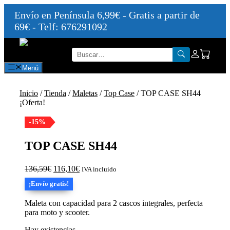
Envío en Península 6,99€ - Gratis a partir de
69€ - Telf: 676291092
Saltar
al
contenido
Menú
Inicio
/
Tienda
/
Maletas
/
Top Case
/ TOP CASE SH44
¡Oferta!
-15%
TOP CASE SH44
El
El
136,59
€
116,10
€
IVA incluido
precio
precio
¡Envío gratis!
original
actual
era:
es:
Maleta con capacidad para 2 cascos integrales, perfecta
136,59€.
116,10€.
para moto y scooter.
Hay existencias