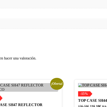
en hacer una valoración.
¡Oferta!
-15%
TOP CASE SH44
CASE SH47 REFLECTOR
El
El
136,59
€
116,10
€
IVA 