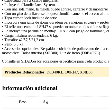
• Capacidad para 2 cascos integrales.
• Incluye el «Handle Lock System».
• Con una sola mano, la maleta puede abrirse, cerrarse y desmontarse de 
• Con un giro de la llave, se bloquea simultáneamente el acceso al inter
• Tapa carbon look incluida de serie.
• Incorpora una junta de goma duradera para mejorar el cierre y protege
• El reflector central del SH47 se puede encontrar en dos colores: Roj
• Se incluye una parrilla de montaje SHAD con juego de tornillos y c
• Carga máxima recomendada: 6 kg.
• Tamaño: 42/57,5/31,2 cm.
• Peso: 5,3 kg.
• Accesorios opcionales: Respaldo acolchado de poliuretano de alta ca
motocicleta. Bolsa interior (X0IB00). Luz de freno (D0B40KL).
Consulte en SHAD.es los accesorios específicos para cada producto, 
Productos Relacionados:
D0B40KL, D0RI47, X0IB00
Información adicional
Peso
5 g