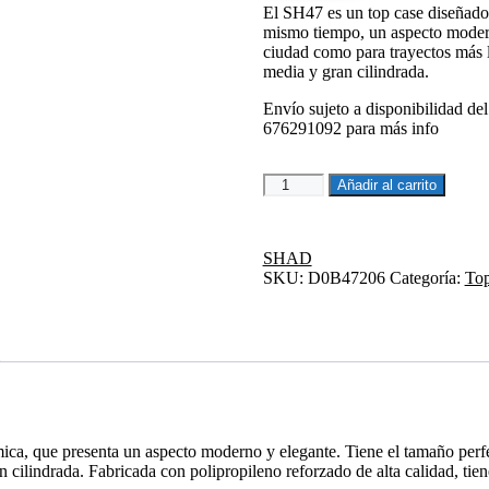
El SH47 es un top case diseñado
189,90€.
161,42€.
mismo tiempo, un aspecto modern
ciudad como para trayectos más la
media y gran cilindrada.
Envío sujeto a disponibilidad del
676291092 para más info
TOP
Añadir al carrito
CASE
SH47
REFLECTOR
SHAD
ROJO
SKU:
D0B47206
Categoría:
To
cantidad
a, que presenta un aspecto moderno y elegante. Tiene el tamaño perfec
 cilindrada. Fabricada con polipropileno reforzado de alta calidad, tien