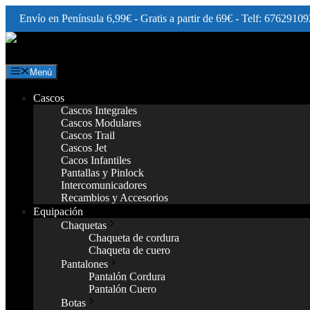
Envío en Península 6,99€ - Gratis a partir de 69€ - Telf: 67629109
Saltar
al
contenido
Menú
Cascos
Cascos Integrales
Cascos Modulares
Cascos Trail
Cascos Jet
Cacos Infantiles
Pantallas y Pinlock
Intercomunicadores
Recambios y Accesorios
Equipación
Chaquetas
Chaqueta de cordura
Chaqueta de cuero
Pantalones
Pantalón Cordura
Pantalón Cuero
Botas