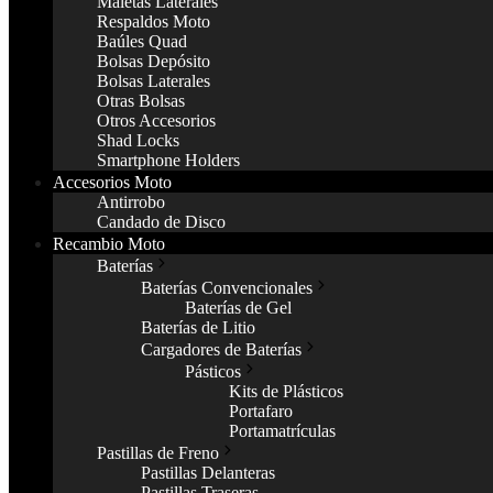
Maletas Laterales
Respaldos Moto
Baúles Quad
Bolsas Depósito
Bolsas Laterales
Otras Bolsas
Otros Accesorios
Shad Locks
Smartphone Holders
Accesorios Moto
Antirrobo
Candado de Disco
Recambio Moto
Baterías
Baterías Convencionales
Baterías de Gel
Baterías de Litio
Cargadores de Baterías
Pásticos
Kits de Plásticos
Portafaro
Portamatrículas
Pastillas de Freno
Pastillas Delanteras
Pastillas Traseras