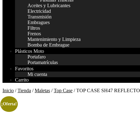
Aceites y Lubricantes
Electricidad
Transmisión
Embragues
Filtros
Frenos
Mantenimiento y Limpieza
Bomba de Embrague
Plásticos Moto
Portafaro
Portamatrículas
Favoritos
Mi cuenta
Carrito
Inicio
/
Tienda
/
Maletas
/
Top Case
/ TOP CASE SH47 REFLECT
¡Oferta!