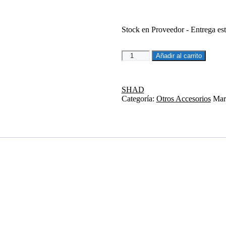
Stock en Proveedor - Entrega es
PASADOR
Añadir al carrito
QUAD
cantidad
SHAD
Categoría:
Otros Accesorios
Mar