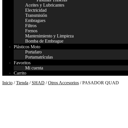
Aceites y Lubricantes
Electricidad
Transmisión
Embragues
Filtros
Frenos
Mantenimiento y Limpieza
Bomba de Embrague
Plásticos Moto
Portafaro
Portamatrículas
Favoritos
Mi cuenta
Carrito
Inicio
/
Tienda
/
SHAD
/
Otros Accesorios
/ PASADOR QUAD