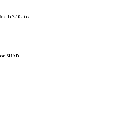
timada 7-10 días
ca:
SHAD