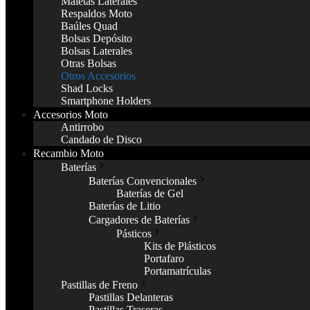
Maletas Laterales
Respaldos Moto
Baúles Quad
Bolsas Depósito
Bolsas Laterales
Otras Bolsas
Otros Accesorios
Shad Locks
Smartphone Holders
Accesorios Moto
Antirrobo
Candado de Disco
Recambio Moto
Baterías
Baterías Convencionales
Baterías de Gel
Baterías de Litio
Cargadores de Baterías
Pásticos
Kits de Plásticos
Portafaro
Portamatrículas
Pastillas de Freno
Pastillas Delanteras
Pastillas Traseras