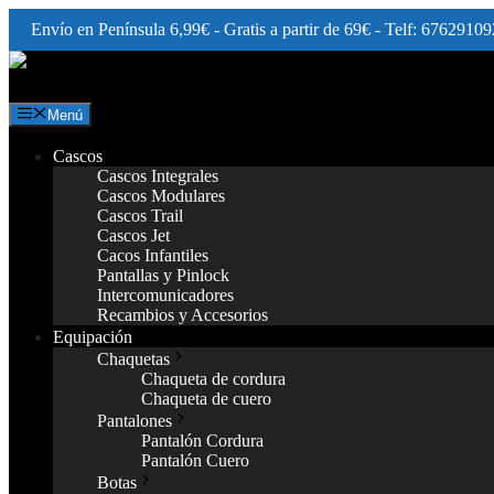
Envío en Península 6,99€ - Gratis a partir de 69€ - Telf: 67629109
Saltar
al
contenido
Menú
Cascos
Cascos Integrales
Cascos Modulares
Cascos Trail
Cascos Jet
Cacos Infantiles
Pantallas y Pinlock
Intercomunicadores
Recambios y Accesorios
Equipación
Chaquetas
Chaqueta de cordura
Chaqueta de cuero
Pantalones
Pantalón Cordura
Pantalón Cuero
Botas