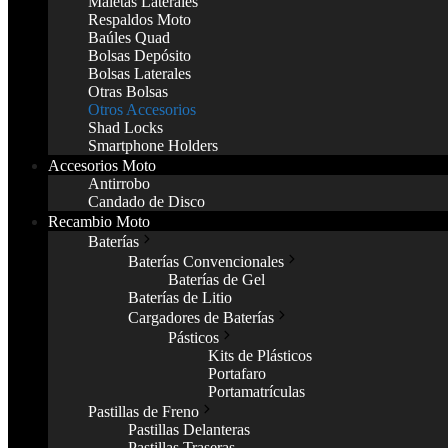
Maletas Laterales
Respaldos Moto
Baúles Quad
Bolsas Depósito
Bolsas Laterales
Otras Bolsas
Otros Accesorios
Shad Locks
Smartphone Holders
Accesorios Moto
Antirrobo
Candado de Disco
Recambio Moto
Baterías
Baterías Convencionales
Baterías de Gel
Baterías de Litio
Cargadores de Baterías
Pásticos
Kits de Plásticos
Portafaro
Portamatrículas
Pastillas de Freno
Pastillas Delanteras
Pastillas Traseras