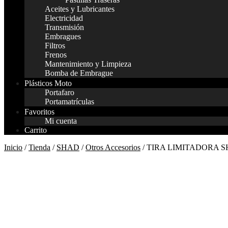
Aceites y Lubricantes
Electricidad
Transmisión
Embragues
Filtros
Frenos
Mantenimiento y Limpieza
Bomba de Embrague
Plásticos Moto
Portafaro
Portamatrículas
Favoritos
Mi cuenta
Carrito
Inicio
/
Tienda
/
SHAD
/
Otros Accesorios
/ TIRA LIMITADORA S