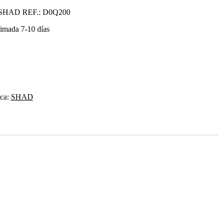
HAD REF.: D0Q200
timada 7-10 días
ca:
SHAD