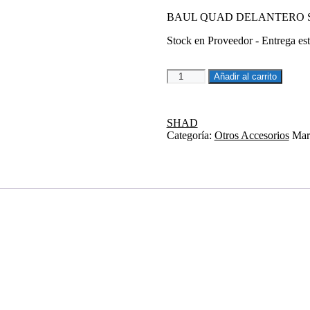
BAUL QUAD DELANTERO S
Stock en Proveedor - Entrega es
TIRA
Añadir al carrito
LIMITADORA
SHAD
201481R
SHAD
cantidad
Categoría:
Otros Accesorios
Mar