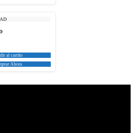
D
ir al carrito
prar Ahora