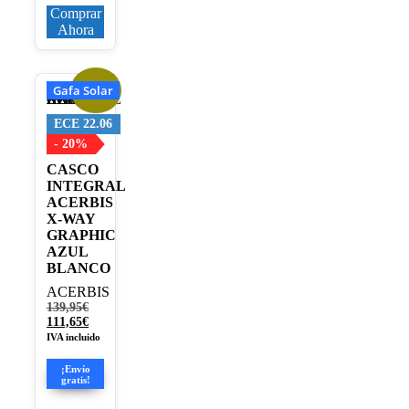
Comprar
Ahora
Gafa Solar
¡Oferta!
Este
producto
tiene
ECE 22.06
múltiples
- 20%
variantes.
CASCO
Las
INTEGRAL
opciones
ACERBIS
se
X-WAY
pueden
GRAPHIC
elegir
AZUL
en
BLANCO
la
página
ACERBIS
de
El
139,95
€
producto
precio
El
111,65
€
original
precio
IVA incluido
era:
actual
139,95€.
es:
¡Envío
111,65€.
gratis!