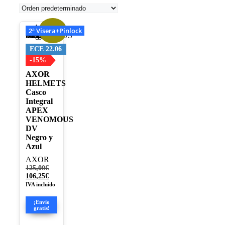
2ª Visera+Pinlock
¡Oferta!
Este
producto
tiene
ECE 22.06
múltiples
-15%
variantes.
AXOR
Las
HELMETS
opciones
Casco
se
Integral
pueden
APEX
elegir
VENOMOUS
en
DV
la
Negro y
página
Azul
de
producto
AXOR
El
125,00
€
precio
El
106,25
€
original
precio
IVA incluido
era:
actual
125,00€.
es:
¡Envío
106,25€.
gratis!