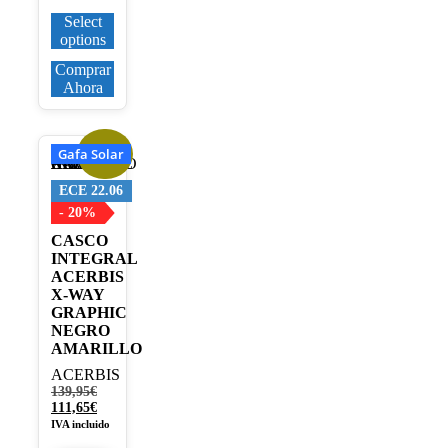
Select
options
Comprar
Ahora
Gafa Solar
¡Oferta!
Este
producto
tiene
ECE 22.06
múltiples
- 20%
variantes.
CASCO
Las
INTEGRAL
opciones
ACERBIS
se
X-WAY
pueden
GRAPHIC
elegir
NEGRO
en
AMARILLO
la
página
ACERBIS
de
El
139,95
€
producto
precio
El
111,65
€
original
precio
IVA incluido
era:
actual