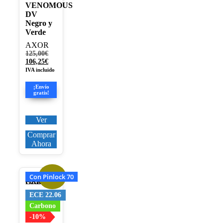
VENOMOUS
en
DV
la
Negro y
página
Verde
de
producto
AXOR
El
125,00
€
precio
El
106,25
€
original
precio
IVA incluido
era:
actual
125,00€.
es:
¡Envío
106,25€.
gratis!
Ver
Comprar
Ahora
Con Pinlock 70
¡Oferta!
Este
producto
tiene
ECE 22.06
múltiples
Carbono
variantes.
-10%
Las