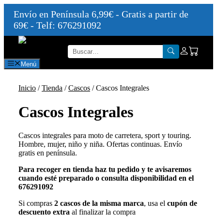
Envío en Península 6,99€ - Gratis a partir de
69€ - Telf: 676291092
Saltar
al
contenido
Menú
Inicio
/
Tienda
/
Cascos
/ Cascos Integrales
Cascos Integrales
Cascos integrales para moto de carretera, sport y touring.
Hombre, mujer, niño y niña. Ofertas continuas. Envío
gratis en península.
Para recoger en tienda haz tu pedido y te avisaremos
cuando esté preparado o consulta disponibilidad en el
676291092
Si compras
2 cascos de la misma marca
, usa el
cupón de
descuento extra
al finalizar la compra