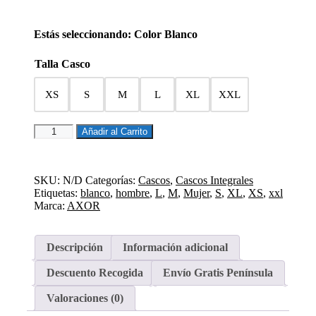
Estás seleccionando: Color Blanco
Talla Casco
XS
S
M
L
XL
XXL
CASCO
Añadir al Carrito
INTEGRAL
APEX
SOLID
BLANCO
SKU:
N/D
Categorías:
Cascos
,
Cascos Integrales
cantidad
Etiquetas:
blanco
,
hombre
,
L
,
M
,
Mujer
,
S
,
XL
,
XS
,
xxl
Marca:
AXOR
Descripción
Información adicional
Descuento Recogida
Envío Gratis Península
Valoraciones (0)