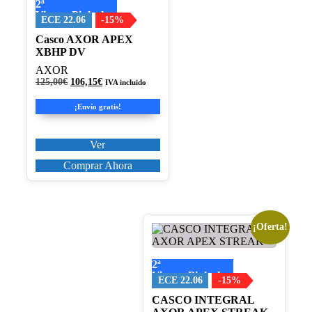
2ª
múltiples
Visera+Pinlock
variantes.
ECE 22.06
-15%
Las
Casco AXOR APEX
opciones
XBHP DV
se
pueden
AXOR
elegir
El
El
125,00
€
106,15
€
IVA incluido
en
precio
precio
original
actual
la
¡Envío gratis!
era:
es:
página
125,00€.
106,15€.
de
producto
Ver
Comprar Ahora
¡Oferta!
Este
producto
tiene
2ª
múltiples
Visera+Pinlock
variantes.
ECE 22.06
-15%
Las
CASCO INTEGRAL
opciones