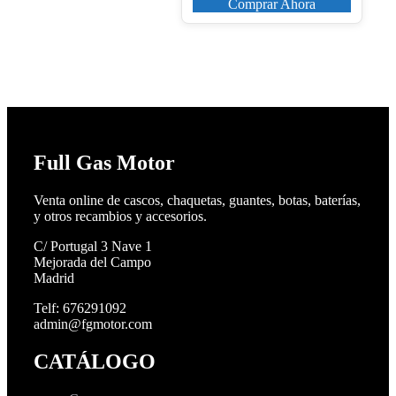
90,00€.
68,95€.
Comprar Ahora
Full Gas Motor
Venta online de cascos, chaquetas, guantes, botas, baterías,
y otros recambios y accesorios.
C/ Portugal 3 Nave 1
Mejorada del Campo
Madrid
Telf: 676291092
admin@fgmotor.com
CATÁLOGO