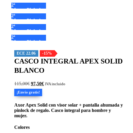
2ª
Visera+Pinlock
2ª
Visera+Pinlock
2ª
Visera+Pinlock
2ª
Visera+Pinlock
ECE 22.06
-15%
CASCO INTEGRAL APEX SOLID
BLANCO
El
El
115,00
€
97,50
€
IVA incluido
precio
precio
¡Envío gratis!
original
actual
era:
es:
115,00€.
97,50€.
Axor Apex Solid con visor solar + pantalla ahumada y
pinlock de regalo. Casco integral para hombre y
mujer.
Colores