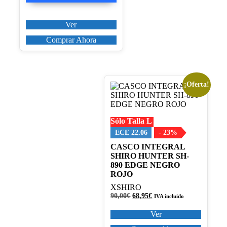
era:
es:
125,00€.
106,25€.
Ver
Comprar Ahora
¡Oferta!
Este
producto
tiene
múltiples
Sólo Talla L
variantes.
Las
ECE 22.06
- 23%
opciones
CASCO INTEGRAL
se
SHIRO HUNTER SH-
pueden
890 EDGE NEGRO
elegir
ROJO
en
la
XSHIRO
página
El
El
90,00
€
68,95
€
IVA incluido
de
precio
precio
original
actual
producto
Ver
era:
es: