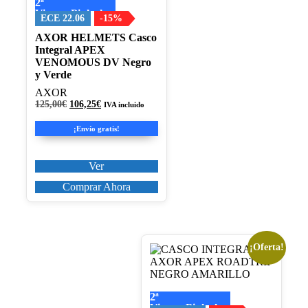
2ª
Las
Visera+Pinlock
opciones
ECE 22.06
-15%
se
AXOR HELMETS Casco
pueden
Integral APEX
elegir
VENOMOUS DV Negro
en
y Verde
la
página
AXOR
de
El
El
125,00
€
106,25
€
IVA incluido
producto
precio
precio
original
actual
¡Envío gratis!
era:
es:
125,00€.
106,25€.
Ver
Comprar Ahora
¡Oferta!
Este
producto
tiene
múltiples
2ª
variantes.
Visera+Pinlock