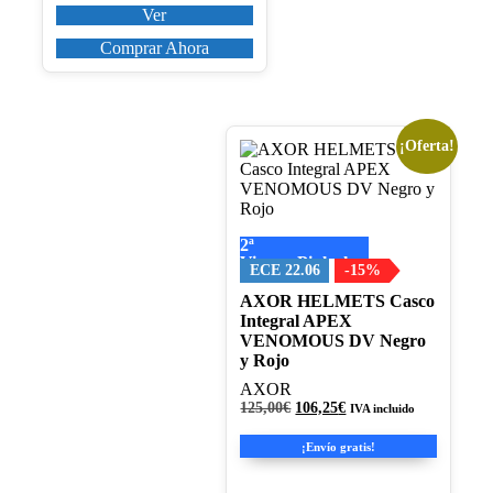
original
actual
la
Ver
era:
es:
página
50,00€.
42,50€.
Comprar Ahora
de
producto
¡Oferta!
Este
producto
tiene
múltiples
variantes.
2ª
Las
Visera+Pinlock
opciones
ECE 22.06
-15%
se
AXOR HELMETS Casco
pueden
Integral APEX
elegir
VENOMOUS DV Negro
en
y Rojo
la
página
AXOR
de
El
El
125,00
€
106,25
€
IVA incluido
producto
precio
precio
original
actual
¡Envío gratis!
era:
es:
125,00€.
106,25€.