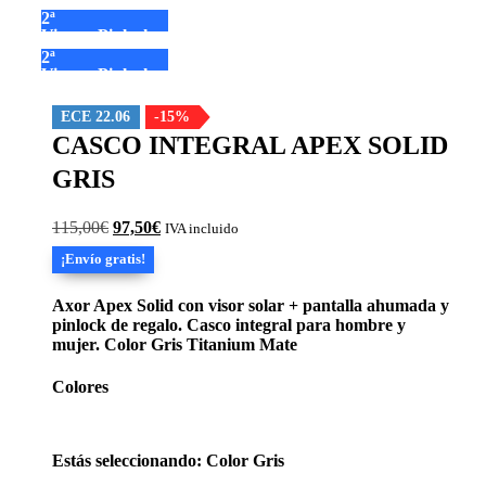
2ª
Visera+Pinlock
2ª
Visera+Pinlock
ECE 22.06
-15%
CASCO INTEGRAL APEX SOLID
GRIS
El
El
115,00
€
97,50
€
IVA incluido
precio
precio
¡Envío gratis!
original
actual
era:
es:
115,00€.
97,50€.
Axor Apex Solid con visor solar + pantalla ahumada y
pinlock de regalo. Casco integral para hombre y
mujer. Color Gris Titanium Mate
Colores
Estás seleccionando: Color Gris