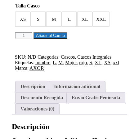
Talla Casco
XS
S
M
L
XL
XXL
CASCO
Añadir al Carrito
INTEGRAL
APEX
SOLID
GRIS
SKU:
N/D
Categorías:
Cascos
,
Cascos Integrales
cantidad
Etiquetas:
hombre
,
L
,
M
,
Mujer
,
rojo
,
S
,
XL
,
XS
,
xxl
Marca:
AXOR
Descripción
Información adicional
Descuento Recogida
Envío Gratis Península
Valoraciones (0)
Descripción