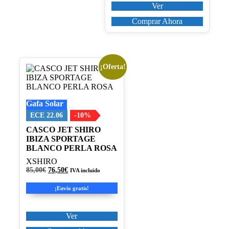
Ver
Comprar Ahora
¡Oferta!
Este
producto
tiene
múltiples
Gafa Solar
variantes.
Las
ECE 22.06
-10%
opciones
CASCO JET SHIRO
se
IBIZA SPORTAGE
pueden
BLANCO PERLA ROSA
elegir
en
XSHIRO
la
El
El
85,00
€
76,50
€
IVA incluido
página
precio
precio
original
actual
de
¡Envío gratis!
era:
es:
producto
85,00€.
76,50€.
Ver