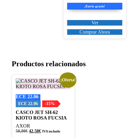
en
original
actual
la
¡Envío gratis!
era:
es:
página
140,00€.
119,00€.
de
producto
Ver
Comprar Ahora
Productos relacionados
¡Oferta!
Este
producto
tiene
ECE 22.06
múltiples
variantes.
ECE 22.06
-15%
Las
CASCO JET SH-62
opciones
KIOTO ROSA FUCSIA
se
pueden
AXOR
elegir
El
El
50,00
€
42,50
€
IVA incluido
en
precio
precio