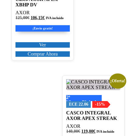
opciones
XBHP DV
se
pueden
AXOR
elegir
El
El
125,00
€
106,15
€
IVA incluido
en
precio
precio
original
actual
la
¡Envío gratis!
era:
es:
página
125,00€.
106,15€.
de
producto
Ver
Comprar Ahora
¡Oferta!
Este
producto
tiene
2ª
múltiples
Visera+Pinlock
variantes.
ECE 22.06
-15%
Las
CASCO INTEGRAL
opciones
AXOR APEX STREAK
se
pueden
AXOR
elegir
El
El
140,00
€
119,00
€
IVA incluido
precio
precio