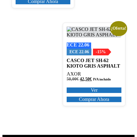
Comprar Ahora
¡Oferta!
Este
producto
tiene
ECE 22.06
múltiples
variantes.
ECE 22.06
-15%
Las
CASCO JET SH-62
opciones
KIOTO GRIS ASPHALT
se
pueden
AXOR
elegir
El
El
50,00
€
42,50
€
IVA incluido
en
precio
precio
original
actual
la
Ver
era:
es:
página
50,00€.
42,50€.
Comprar Ahora
de
producto