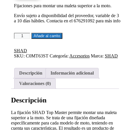
era:
es:
Fijaciones para montar una maleta superior a la moto.
134,41€.
114,25€.
Envío sujeto a disponibilidad del proveedor, variable de 3
a 10 días hábiles. Contacta en el 676291092 para más info
FIJACION
Añadir al carrito
PARA
MALETA
SUPERIOR
SHAD
CF
SKU:
C0MT63ST
Categoría:
Accesorios
Marca:
SHAD
MOTO
650
MT
Descripción
Información adicional
/700
MT
Valoraciones (0)
cantidad
Descripción
La fijación SHAD Top Master permite montar una maleta
superior a la moto. Se trata de una fijación diseñada
específicamente para cada modelo de moto, teniendo en
cuenta sus características. El resultado es un producto de