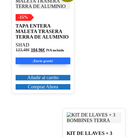
-15%
TAPA ENTERA
MALETA TRASERA
TERRA DE ALUMINIO
SHAD
El
El
123,48
€
104,96
€
IVA incluido
precio
precio
original
actual
¡Envío gratis!
era:
es:
123,48€.
104,96€.
Añadir al carrito
Comprar Ahora
KIT DE LLAVES + 3