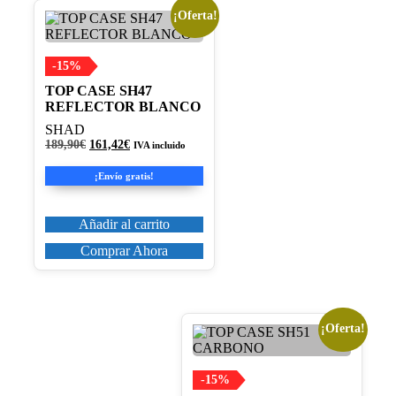
¡Oferta!
-15%
TOP CASE SH47
REFLECTOR BLANCO
SHAD
El
El
189,90
€
161,42
€
IVA incluido
precio
precio
original
actual
¡Envío gratis!
era:
es:
189,90€.
161,42€.
Añadir al carrito
Comprar Ahora
¡Oferta!
-15%