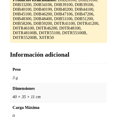
D0B33200, D0B34106, D0B39100, D0B39106,
D0B40100, D0B40199, D0B40200, D0B44100,
D0B45100, D0B46200, D0B47106, D0B47206,
D0B48300, D0B48400, D0B51106, D0B51200,
D0B58206, D0B59200, D0TR41100, D0TR41200,
D0TR46100, D0TR46200, D0TR48100,
D0TR48100B, D0TR55100, D0TR55100B,
D0TR55200B, X0TR50
Información adicional
Peso
3 g
Dimensiones
40 × 35 × 11 cm
Carga Máxima
0