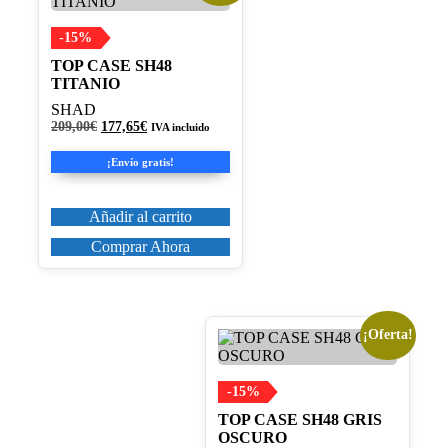
-15%
TOP CASE SH48
TITANIO
SHAD
El
El
209,00
€
177,65
€
IVA incluido
precio
precio
original
actual
¡Envío gratis!
era:
es:
209,00€.
177,65€.
Añadir al carrito
Comprar Ahora
¡Oferta!
-15%
TOP CASE SH48 GRIS
OSCURO