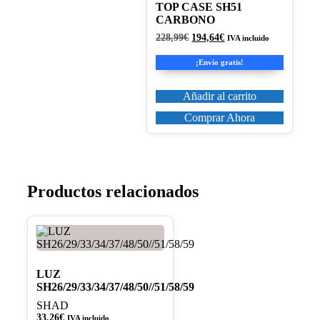
TOP CASE SH51
CARBONO
El
El
228,99
€
194,64
€
IVA incluido
precio
precio
original
actual
¡Envío gratis!
era:
es:
228,99€.
194,64€.
Añadir al carrito
Comprar Ahora
Productos relacionados
LUZ
SH26/29/33/34/37/48/50//51/58/59
SHAD
33,26
€
IVA incluido