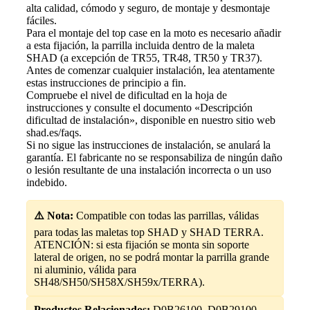
alta calidad, cómodo y seguro, de montaje y desmontaje
fáciles.
Para el montaje del top case en la moto es necesario añadir
a esta fijación, la parrilla incluida dentro de la maleta
SHAD (a excepción de TR55, TR48, TR50 y TR37).
Antes de comenzar cualquier instalación, lea atentamente
estas instrucciones de principio a fin.
Compruebe el nivel de dificultad en la hoja de
instrucciones y consulte el documento «Descripción
dificultad de instalación», disponible en nuestro sitio web
shad.es/faqs.
Si no sigue las instrucciones de instalación, se anulará la
garantía. El fabricante no se responsabiliza de ningún daño
o lesión resultante de una instalación incorrecta o un uso
indebido.
⚠️ Nota:
Compatible con todas las parrillas, válidas
para todas las maletas top SHAD y SHAD TERRA.
ATENCIÓN: si esta fijación se monta sin soporte
lateral de origen, no se podrá montar la parrilla grande
ni aluminio, válida para
SH48/SH50/SH58X/SH59x/TERRA).
Productos Relacionados:
D0B26100, D0B29100,