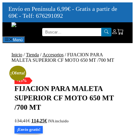
Envío en Península 6,99€ - Gratis a partir de
69€ - Telf: 676291092
Saltar
al
contenido
Menú
Inicio
/
Tienda
/
Accesorios
/ FIJACION PARA
MALETA SUPERIOR CF MOTO 650 MT /700 MT
¡Oferta!
-15%
FIJACION PARA MALETA
SUPERIOR CF MOTO 650 MT
/700 MT
El
El
134,41
€
114,25
€
IVA incluido
precio
precio
¡Envío gratis!
original
actual