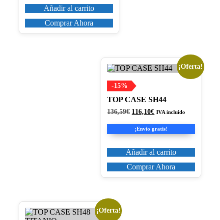
Añadir al carrito
Comprar Ahora
¡Oferta!
-15%
TOP CASE SH44
El
El
136,59
€
116,10
€
IVA incluido
precio
precio
original
actual
¡Envío gratis!
era:
es:
136,59€.
116,10€.
Añadir al carrito
Comprar Ahora
¡Oferta!