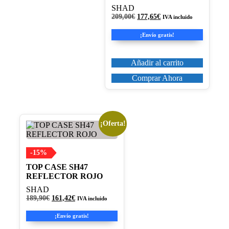
SHAD
El
El
209,00
€
177,65
€
IVA incluido
precio
precio
original
actual
¡Envío gratis!
era:
es:
209,00€.
177,65€.
Añadir al carrito
Comprar Ahora
¡Oferta!
-15%
TOP CASE SH47
REFLECTOR ROJO
SHAD
El
El
189,90
€
161,42
€
IVA incluido
precio
precio
original
actual
¡Envío gratis!
era:
es: