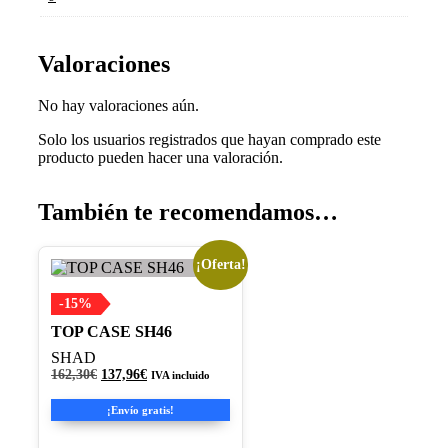
Valoraciones
No hay valoraciones aún.
Solo los usuarios registrados que hayan comprado este
producto pueden hacer una valoración.
También te recomendamos…
¡Oferta!
-15%
TOP CASE SH46
SHAD
El
El
162,30
€
137,96
€
IVA incluido
precio
precio
original
actual
¡Envío gratis!
era:
es:
162,30€.
137,96€.