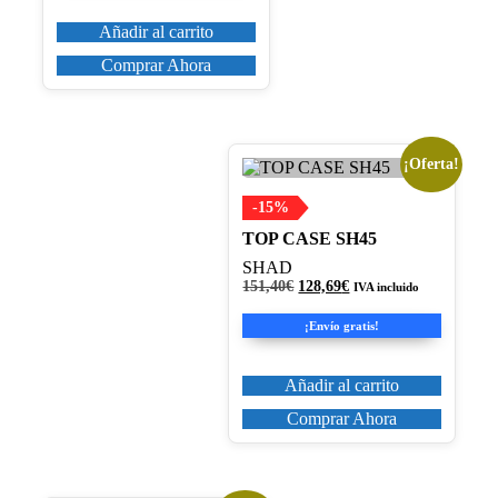
189,90€.
161,42€.
Añadir al carrito
Comprar Ahora
¡Oferta!
-15%
TOP CASE SH45
SHAD
El
El
151,40
€
128,69
€
IVA incluido
precio
precio
original
actual
¡Envío gratis!
era:
es:
151,40€.
128,69€.
Añadir al carrito
Comprar Ahora