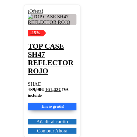
¡Oferta!
-15%
TOP CASE
SH47
REFLECTOR
ROJO
SHAD
El
El
189,90
€
161,42
€
IVA
precio
precio
incluido
original
actual
era:
es:
¡Envío gratis!
189,90€.
161,42€.
Añadir al carrito
Comprar Ahora