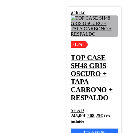
¡Oferta!
-15%
TOP CASE
SH48 GRIS
OSCURO +
TAPA
CARBONO +
RESPALDO
SHAD
El
El
245,00
€
208,25
€
IVA
precio
precio
incluido
original
actual
era:
es:
¡Envío gratis!