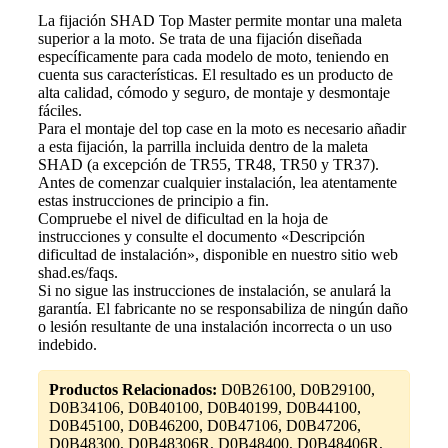
La fijación SHAD Top Master permite montar una maleta
superior a la moto. Se trata de una fijación diseñada
específicamente para cada modelo de moto, teniendo en
cuenta sus características. El resultado es un producto de
alta calidad, cómodo y seguro, de montaje y desmontaje
fáciles.
Para el montaje del top case en la moto es necesario añadir
a esta fijación, la parrilla incluida dentro de la maleta
SHAD (a excepción de TR55, TR48, TR50 y TR37).
Antes de comenzar cualquier instalación, lea atentamente
estas instrucciones de principio a fin.
Compruebe el nivel de dificultad en la hoja de
instrucciones y consulte el documento «Descripción
dificultad de instalación», disponible en nuestro sitio web
shad.es/faqs.
Si no sigue las instrucciones de instalación, se anulará la
garantía. El fabricante no se responsabiliza de ningún daño
o lesión resultante de una instalación incorrecta o un uso
indebido.
Productos Relacionados:
D0B26100, D0B29100,
D0B34106, D0B40100, D0B40199, D0B44100,
D0B45100, D0B46200, D0B47106, D0B47206,
D0B48300, D0B48306R, D0B48400, D0B48406R,