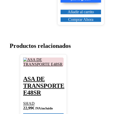
245,00€.
208,25€.
Añadir al carrito
Comprar Ahora
Productos relacionados
ASA DE
TRANSPORTE
E48SR
SHAD
22,99
€
IVA incluido