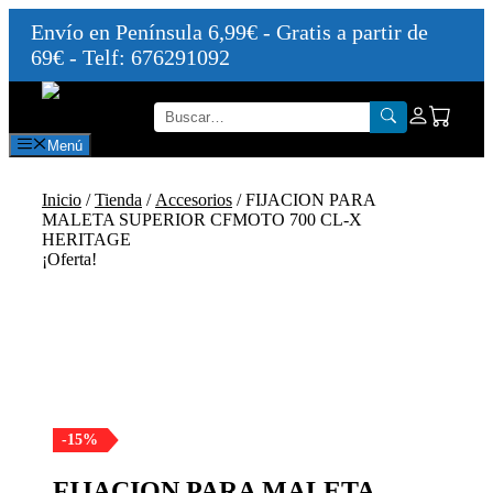
Envío en Península 6,99€ - Gratis a partir de
69€ - Telf: 676291092
Saltar
al
contenido
Menú
Inicio
/
Tienda
/
Accesorios
/ FIJACION PARA
MALETA SUPERIOR CFMOTO 700 CL-X
HERITAGE
¡Oferta!
-15%
FIJACION PARA MALETA