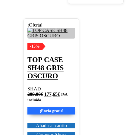
¡Oferta!
-15%
TOP CASE
SH48 GRIS
OSCURO
SHAD
El
El
209,00
€
177,65
€
IVA
precio
precio
incluido
original
actual
era:
es:
¡Envío gratis!
209,00€.
177,65€.
Añadir al carrito
Comprar Ahora