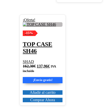
¡Oferta!
-15%
TOP CASE
SH46
SHAD
El
El
162,30
€
137,96
€
IVA
precio
precio
incluido
original
actual
era:
es:
¡Envío gratis!
162,30€.
137,96€.
Añadir al carrito
Comprar Ahora