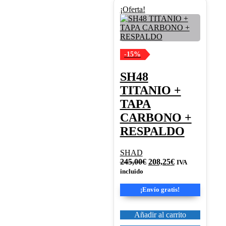
¡Oferta!
-15%
SH48
TITANIO +
TAPA
CARBONO +
RESPALDO
SHAD
El
El
245,00
€
208,25
€
IVA
precio
precio
incluido
original
actual
era:
es:
¡Envío gratis!
245,00€.
208,25€.
Añadir al carrito