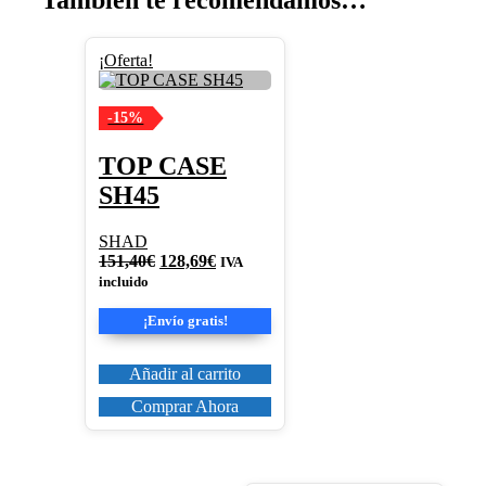
También te recomendamos…
¡Oferta!
-15%
TOP CASE
SH45
SHAD
El
El
151,40
€
128,69
€
IVA
precio
precio
incluido
original
actual
era:
es:
¡Envío gratis!
151,40€.
128,69€.
Añadir al carrito
Comprar Ahora