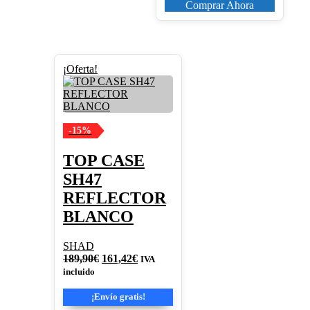
Comprar Ahora
¡Oferta!
-15%
TOP CASE
SH47
REFLECTOR
BLANCO
SHAD
El
El
189,90
€
161,42
€
IVA
precio
precio
incluido
original
actual
era:
es:
¡Envío gratis!
189,90€.
161,42€.