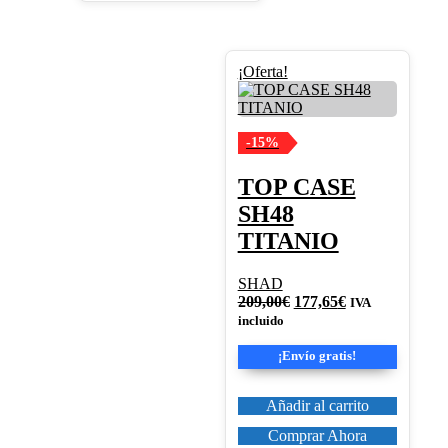
¡Oferta!
-15%
TOP CASE
SH48
TITANIO
SHAD
El
El
209,00
€
177,65
€
IVA
precio
precio
incluido
original
actual
era:
es:
¡Envío gratis!
209,00€.
177,65€.
Añadir al carrito
Comprar Ahora