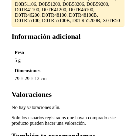
D0B51106, D0B51200, D0B58206, D0B59200,
D0TR41100, D0TR41200, D0TR46100,
D0TR46200, D0TR48100, D0TR48100B,
D0TR55100, D0TR55100B, D0TR55200B, X0TR50
Información adicional
Peso
5 g
Dimensiones
79 × 29 × 12 cm
Valoraciones
No hay valoraciones aún.
Solo los usuarios registrados que hayan comprado este
producto pueden hacer una valoración.