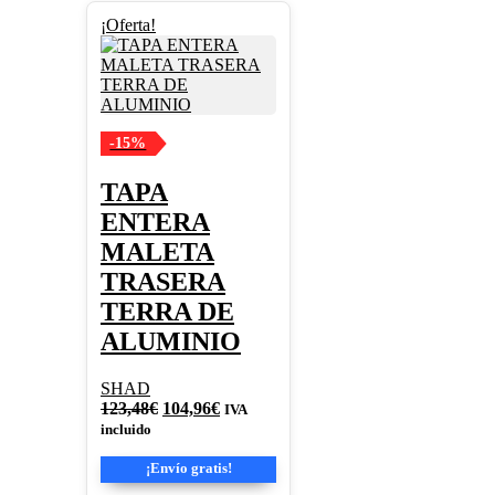
¡Oferta!
-15%
TAPA
ENTERA
MALETA
TRASERA
TERRA DE
ALUMINIO
SHAD
El
El
123,48
€
104,96
€
IVA
precio
precio
incluido
original
actual
era:
es:
¡Envío gratis!
123,48€.
104,96€.