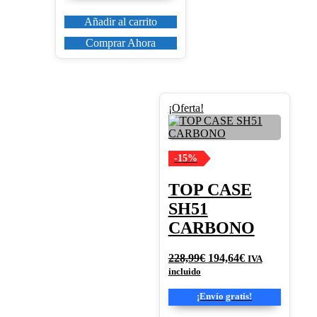
Añadir al carrito
Comprar Ahora
¡Oferta!
-15%
TOP CASE
SH51
CARBONO
El
El
228,99
€
194,64
€
IVA
precio
precio
incluido
original
actual
era:
es:
¡Envío gratis!
228,99€.
194,64€.