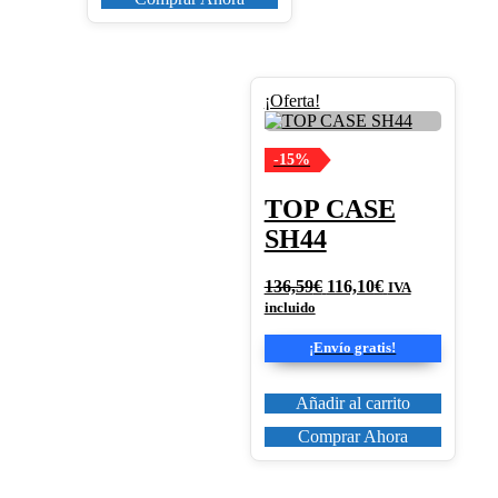
¡Oferta!
-15%
TOP CASE
SH44
El
El
136,59
€
116,10
€
IVA
precio
precio
incluido
original
actual
era:
es:
¡Envío gratis!
136,59€.
116,10€.
Añadir al carrito
Comprar Ahora