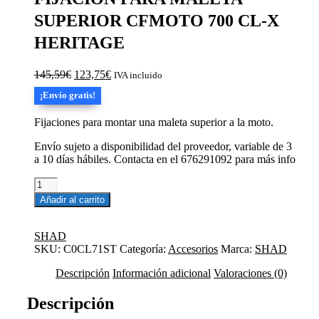
SUPERIOR CFMOTO 700 CL-X
HERITAGE
El
El
145,59
€
123,75
€
IVA incluido
precio
precio
¡Envío gratis!
original
actual
era:
es:
Fijaciones para montar una maleta superior a la moto.
145,59€.
123,75€.
Envío sujeto a disponibilidad del proveedor, variable de 3
a 10 días hábiles. Contacta en el 676291092 para más info
FIJACION
PARA
Añadir al carrito
MALETA
SUPERIOR
CFMOTO
SHAD
700
SKU:
C0CL71ST
Categoría:
Accesorios
Marca:
SHAD
CL-
X
Descripción
Información adicional
Valoraciones (0)
HERITAGE
cantidad
Descripción