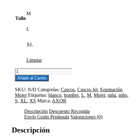
M
Talla
L
XL
Limpiar
CASCO
JET
Añadir al Carrito
KIOTO
DOODLE
SKU:
N/D
Categorías:
Cascos
,
Cascos Jet
,
Equipación
LIVE
Mujer
Etiquetas:
blanco
,
hombre
,
L
,
M
,
Mujer
,
niña
,
niño
,
BLANCO
S
,
XL
,
XS
Marca:
AXOR
cantidad
Descripción
Descuento Recogida
Envío Gratis Península
Valoraciones (0)
Descripción