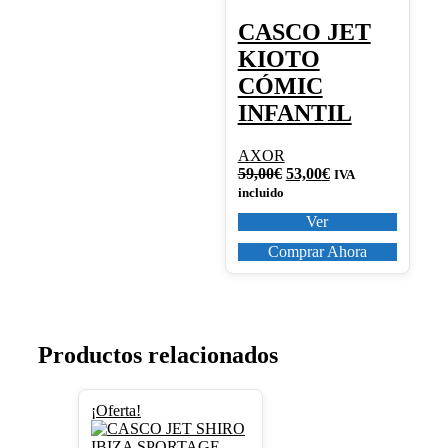
pueden
elegir
CASCO JET
en
KIOTO
la
página
CÓMIC
de
INFANTIL
producto
AXOR
El
El
59,00
€
53,00
€
IVA
precio
precio
incluido
original
actual
Ver
era:
es:
59,00€.
53,00€.
Comprar Ahora
Productos relacionados
Este
¡Oferta!
producto
tiene