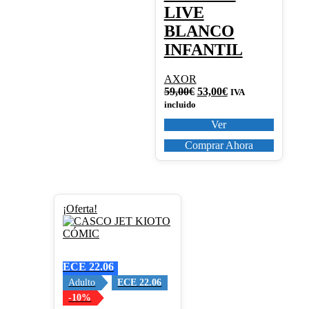
LIVE
BLANCO
INFANTIL
AXOR
El
El
59,00
€
53,00
€
IVA
precio
precio
incluido
original
actual
Ver
era:
es:
59,00€.
53,00€.
Comprar Ahora
Este
¡Oferta!
producto
tiene
múltiples
variantes.
ECE 22.06
Las
opciones
Adulto
ECE 22.06
se
-10%
pueden