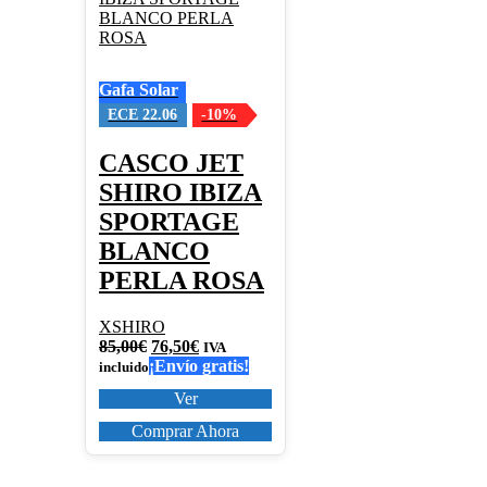
múltiples
variantes.
Las
opciones
Gafa Solar
se
pueden
ECE 22.06
-10%
elegir
en
CASCO JET
la
SHIRO IBIZA
página
de
SPORTAGE
producto
BLANCO
PERLA ROSA
XSHIRO
El
El
85,00
€
76,50
€
IVA
precio
precio
¡Envío gratis!
incluido
original
actual
Ver
era:
es:
85,00€.
76,50€.
Comprar Ahora