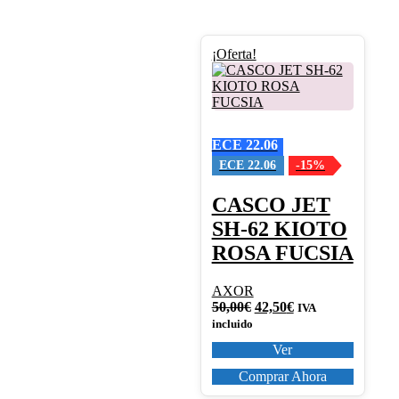
Este
¡Oferta!
producto
tiene
múltiples
variantes.
Las
ECE 22.06
opciones
se
ECE 22.06
-15%
pueden
elegir
CASCO JET
en
SH-62 KIOTO
la
página
ROSA FUCSIA
de
producto
AXOR
El
El
50,00
€
42,50
€
IVA
precio
precio
incluido
original
actual
Ver
era:
es:
50,00€.
42,50€.
Comprar Ahora