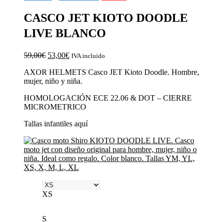
CASCO JET KIOTO DOODLE
LIVE BLANCO
El
El
59,00
€
53,00
€
IVA incluido
precio
precio
AXOR HELMETS Casco JET Kioto Doodle. Hombre,
original
actual
mujer, niño y niña.
era:
es:
59,00€.
53,00€.
HOMOLOGACIÓN ECE 22.06 & DOT – CIERRE
MICROMETRICO
Tallas infantiles aquí
XS
S