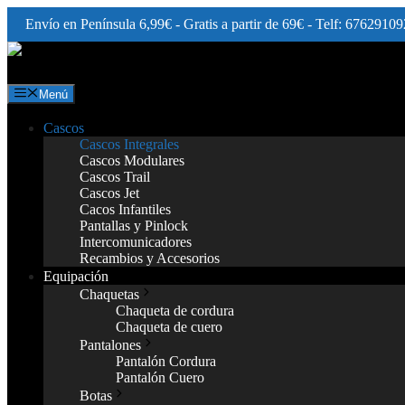
Envío en Península 6,99€ - Gratis a partir de 69€ - Telf: 67629109
Saltar
al
contenido
Menú
Cascos
Cascos Integrales
Cascos Modulares
Cascos Trail
Cascos Jet
Cacos Infantiles
Pantallas y Pinlock
Intercomunicadores
Recambios y Accesorios
Equipación
Chaquetas
Chaqueta de cordura
Chaqueta de cuero
Pantalones
Pantalón Cordura
Pantalón Cuero
Botas