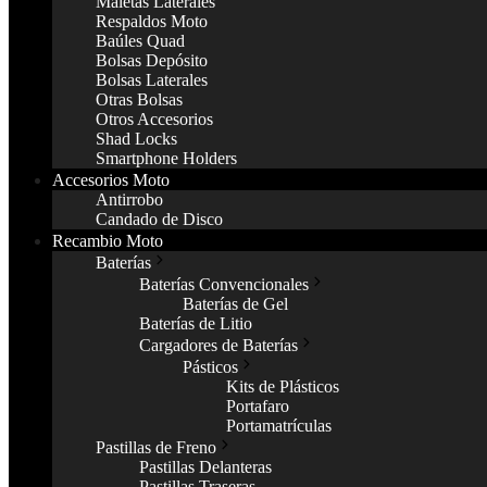
Maletas Laterales
Respaldos Moto
Baúles Quad
Bolsas Depósito
Bolsas Laterales
Otras Bolsas
Otros Accesorios
Shad Locks
Smartphone Holders
Accesorios Moto
Antirrobo
Candado de Disco
Recambio Moto
Baterías
Baterías Convencionales
Baterías de Gel
Baterías de Litio
Cargadores de Baterías
Pásticos
Kits de Plásticos
Portafaro
Portamatrículas
Pastillas de Freno
Pastillas Delanteras
Pastillas Traseras