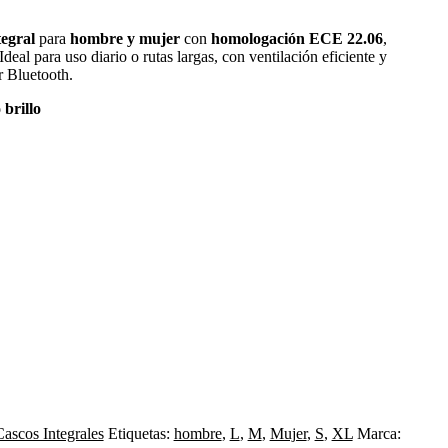
egral
para
hombre y mujer
con
homologación
ECE 22.06
,
deal para uso diario o rutas largas, con ventilación eficiente y
 Bluetooth.
brillo
Cascos Integrales
Etiquetas:
hombre
,
L
,
M
,
Mujer
,
S
,
XL
Marca: