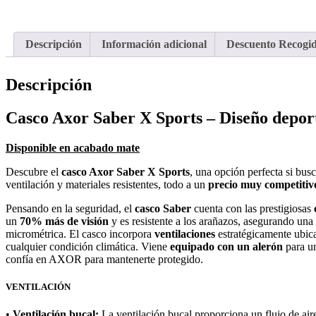
Descripción
Información adicional
Descuento Recogi
Descripción
Casco Axor Saber X Sports – Diseño deport
Disponible en acabado mate
Descubre el
casco Axor Saber X Sports
, una opción perfecta si bus
ventilación y materiales resistentes, todo a un
precio muy competitiv
Pensando en la seguridad, el
casco Saber
cuenta con las prestigiosas
un
70% más de visión
y es resistente a los arañazos, asegurando una 
micrométrica. El casco incorpora
ventilaciones
estratégicamente ubi
cualquier condición climática. Viene
equipado con un alerón
para u
confía en AXOR para mantenerte protegido.
VENTILACIÓN
•
Ventilación bucal:
La ventilación bucal proporciona un flujo de aire