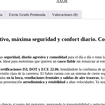
AXOR
NARANJA
BRILLO
cantidad
da
Envío Gratis Península
Valoraciones (0)
ivo, máxima seguridad y confort diario. Col
cas
seguridad, diseño agresivo y comodidad
para el día a día o rutas 
o
. Ideal para motoristas que quieren un
casco fiable
sin renunciar al esti
certificaciones
ISI, DOT y ECE 22.06
, brindándote la confianza de q
visión clara de la carretera. El Saber cuenta con un sistema de cierre s
cadas
en la boca, ventilaciones frontales y salidas de aire traseras
, lo
na presentación
aerodinámica y estabilidad
a altas velocidades. Ya se
 directo al rostro del motorista, mejorando la transpirabilidad y reduci