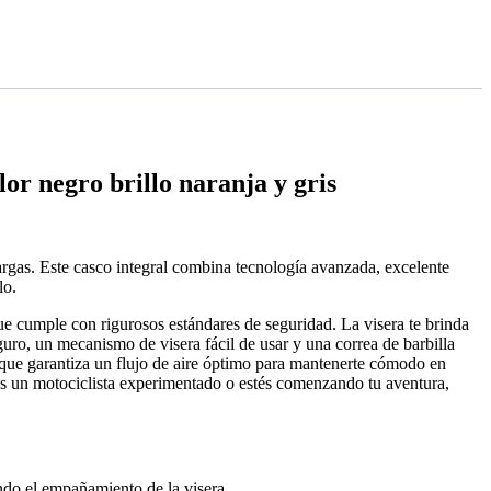
or negro brillo naranja y gris
largas. Este casco integral combina tecnología avanzada, excelente
lo.
ue cumple con rigurosos estándares de seguridad. La visera te brinda
eguro, un mecanismo de visera fácil de usar y una correa de barbilla
 que garantiza un flujo de aire óptimo para mantenerte cómodo en
as un motociclista experimentado o estés comenzando tu aventura,
endo el empañamiento de la visera.