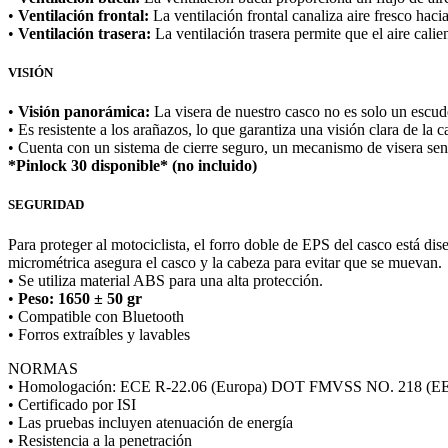
•
Ventilación frontal:
La ventilación frontal canaliza aire fresco hacia
•
Ventilación trasera:
La ventilación trasera permite que el aire cal
VISIÓN
•
Visión panorámica:
La visera de nuestro casco no es solo un escud
• Es resistente a los arañazos, lo que garantiza una visión clara de la ca
• Cuenta con un sistema de cierre seguro, un mecanismo de visera senc
*Pinlock 30 disponible* (no incluido)
SEGURIDAD
Para proteger al motociclista, el forro doble de EPS del casco está di
micrométrica asegura el casco y la cabeza para evitar que se muevan.
• Se utiliza material ABS para una alta protección.
•
Peso: 1650 ± 50 gr
• Compatible con Bluetooth
• Forros extraíbles y lavables
NORMAS
• Homologación: ECE R-22.06 (Europa) DOT FMVSS NO. 218 (EE. 
• Certificado por ISI
• Las pruebas incluyen atenuación de energía
• Resistencia a la penetración