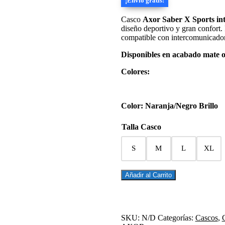
¡Envío gratis!
original
actual
era:
es:
Casco
Axor Saber X Sports int
110,00€.
93,50€.
diseño deportivo y gran confort. I
compatible con intercomunicador
Disponibles en acabado mate o 
Colores:
Color:
Naranja/Negro Brillo
Talla Casco
S
M
L
XL
CASCO
Añadir al Carrito
INTEGRAL
SABER
X
SPORTS
SKU:
N/D
Categorías:
Cascos
,
NEGRO