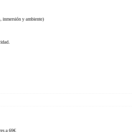
ío, inmersión y ambiente)
cidad.
res a 69€