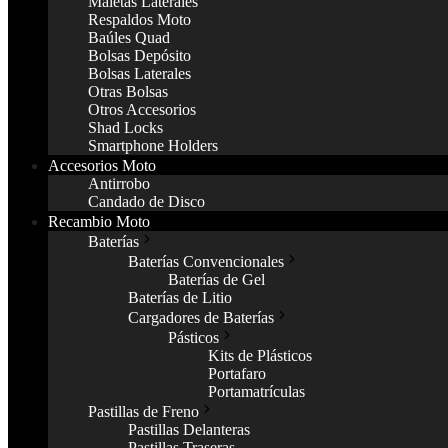
Maletas Laterales
Respaldos Moto
Baúles Quad
Bolsas Depósito
Bolsas Laterales
Otras Bolsas
Otros Accesorios
Shad Locks
Smartphone Holders
Accesorios Moto
Antirrobo
Candado de Disco
Recambio Moto
Baterías
Baterías Convencionales
Baterías de Gel
Baterías de Litio
Cargadores de Baterías
Pásticos
Kits de Plásticos
Portafaro
Portamatrículas
Pastillas de Freno
Pastillas Delanteras
Pastillas Traseras