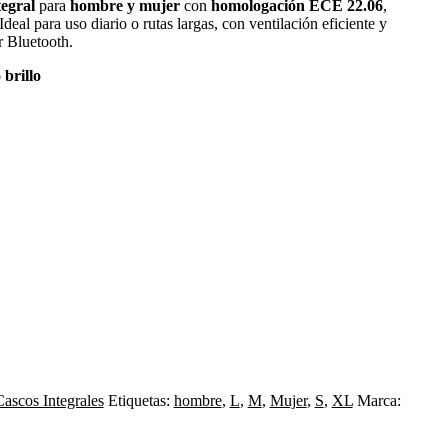
egral
para
hombre y mujer
con
homologación
ECE 22.06
,
deal para uso diario o rutas largas, con ventilación eficiente y
 Bluetooth.
brillo
Cascos Integrales
Etiquetas:
hombre
,
L
,
M
,
Mujer
,
S
,
XL
Marca: