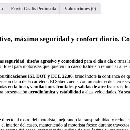
cantidad
da
Envío Gratis Península
Valoraciones (0)
ivo, máxima seguridad y confort diario. Co
cas
seguridad, diseño agresivo y comodidad
para el día a día o rutas 
o
. Ideal para motoristas que quieren un
casco fiable
sin renunciar al esti
certificaciones
ISI, DOT y ECE 22.06
, brindándote la confianza de q
visión clara de la carretera. El Saber cuenta con un sistema de cierre s
cadas
en la boca, ventilaciones frontales y salidas de aire traseras
, lo
na presentación
aerodinámica y estabilidad
a altas velocidades. Ya se
 directo al rostro del motorista, mejorando la transpirabilidad y reduci
 el interior del casco, manteniendo al motorista fresco durante trayectos