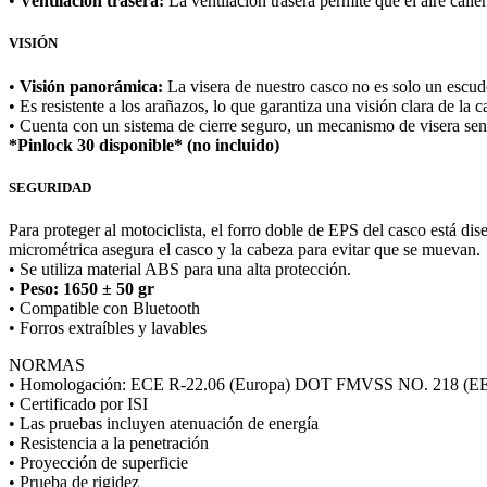
•
Ventilación trasera:
La ventilación trasera permite que el aire cal
VISIÓN
•
Visión panorámica:
La visera de nuestro casco no es solo un escud
• Es resistente a los arañazos, lo que garantiza una visión clara de la ca
• Cuenta con un sistema de cierre seguro, un mecanismo de visera senc
*Pinlock 30 disponible* (no incluido)
SEGURIDAD
Para proteger al motociclista, el forro doble de EPS del casco está di
micrométrica asegura el casco y la cabeza para evitar que se muevan.
• Se utiliza material ABS para una alta protección.
•
Peso: 1650 ± 50 gr
• Compatible con Bluetooth
• Forros extraíbles y lavables
NORMAS
• Homologación: ECE R-22.06 (Europa) DOT FMVSS NO. 218 (EE. 
• Certificado por ISI
• Las pruebas incluyen atenuación de energía
• Resistencia a la penetración
• Proyección de superficie
• Prueba de rigidez