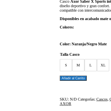
Casco
Axor Saber X Sports int
original
actual
diseño deportivo y gran confort. I
era:
es:
compatible con intercomunicador
110,00€.
93,50€.
Disponibles en acabado mate o 
Colores:
Color:
Naranja/Negro Mate
Talla Casco
S
M
L
XL
CASCO
Añadir al Carrito
INTEGRAL
SABER
X
SPORTS
SKU:
N/D
Categorías:
Cascos
,
NEGRO
AXOR
NARANJA
MATE