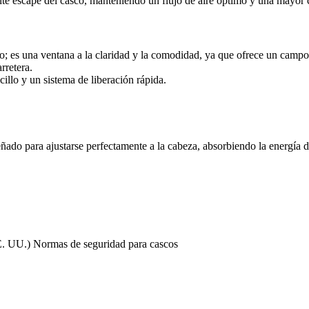
iente escape del casco, manteniendo un flujo de aire óptimo y una mayo
o; es una ventana a la claridad y la comodidad, ya que ofrece un camp
rretera.
illo y un sistema de liberación rápida.
señado para ajustarse perfectamente a la cabeza, absorbiendo la energía 
UU.) Normas de seguridad para cascos