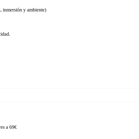
ío, inmersión y ambiente)
cidad.
res a 69€