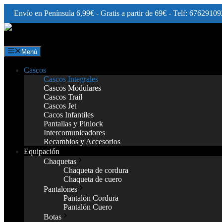
Envío en Península 6,99€ - Gratis a partir de 69€ - Telf: 67629109
Saltar
al
contenido
Menú
Cascos
Cascos Integrales
Cascos Modulares
Cascos Trail
Cascos Jet
Cacos Infantiles
Pantallas y Pinlock
Intercomunicadores
Recambios y Accesorios
Equipación
Chaquetas
Chaqueta de cordura
Chaqueta de cuero
Pantalones
Pantalón Cordura
Pantalón Cuero
Botas