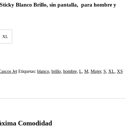
Sticky Blanco Brillo, sin pantalla, para hombre y
XL
Cascos Jet
Etiquetas:
blanco
,
brillo
,
hombre
,
L
,
M
,
Mujer
,
S
,
XL
,
XS
 Máxima Comodidad