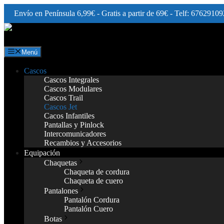
Envío en Península 6,99€ - Gratis a partir de 69€ - Telf: 67629109
Saltar
al
contenido
Menú
Cascos
Cascos Integrales
Cascos Modulares
Cascos Trail
Cascos Jet
Cacos Infantiles
Pantallas y Pinlock
Intercomunicadores
Recambios y Accesorios
Equipación
Chaquetas
Chaqueta de cordura
Chaqueta de cuero
Pantalones
Pantalón Cordura
Pantalón Cuero
Botas