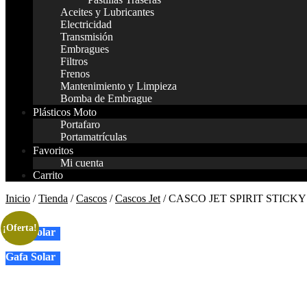
Aceites y Lubricantes
Electricidad
Transmisión
Embragues
Filtros
Frenos
Mantenimiento y Limpieza
Bomba de Embrague
Plásticos Moto
Portafaro
Portamatrículas
Favoritos
Mi cuenta
Carrito
Inicio
/
Tienda
/
Cascos
/
Cascos Jet
/ CASCO JET SPIRIT STICK
¡Oferta!
Gafa Solar
Gafa Solar