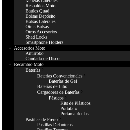
Maletas Laterales
Respaldos Moto
Baúles Quad
Bolsas Depósito
Bolsas Laterales
Otras Bolsas
Otros Accesorios
Shad Locks
Smartphone Holders
Accesorios Moto
Antirrobo
Candado de Disco
Recambio Moto
Baterías
Baterías Convencionales
Baterías de Gel
Baterías de Litio
Cargadores de Baterías
Pásticos
Kits de Plásticos
Portafaro
Portamatrículas
Pastillas de Freno
Pastillas Delanteras
Pastillas Traseras