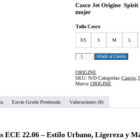
Casco Jet Origine Spirit 
89,95€.
76,45€.
mujer
Talla Casco
XS
S
M
L
CASCO
Añadir al Carrito
JET
SPIRIT
STICKY
ORIGINE
WHITE
SKU:
N/D
Categorías:
Cascos
,
GLOSS
Marca:
ORIGINE
cantidad
da
Envío Gratis Península
Valoraciones (0)
oss ECE 22.06 – Estilo Urbano, Ligereza y