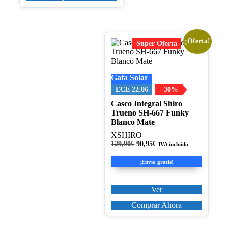
¡Oferta!
Este
Super Oferta
producto
tiene
múltiples
Gafa Solar
variantes.
Las
ECE 22.06
- 30%
opciones
Casco Integral Shiro
se
Trueno SH-667 Funky
pueden
Blanco Mate
elegir
en
XSHIRO
la
El
El
129,90
€
90,95
€
IVA incluido
página
precio
precio
original
actual
de
¡Envío gratis!
era:
es:
producto
129,90€.
90,95€.
Ver
Comprar Ahora