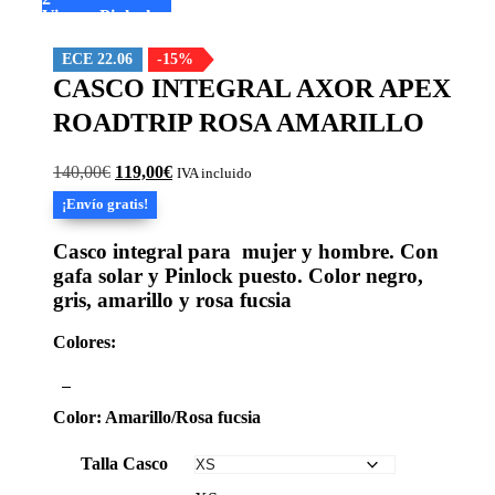
Visera+Pinlock
ECE 22.06
-15%
CASCO INTEGRAL AXOR APEX
ROADTRIP ROSA AMARILLO
El
El
140,00
€
119,00
€
IVA incluido
precio
precio
¡Envío gratis!
original
actual
era:
es:
Casco integral para mujer y hombre. Con
140,00€.
119,00€.
gafa solar y Pinlock puesto. Color negro,
gris, amarillo y rosa fucsia
Colores:
Color: Amarillo/Rosa fucsia
Talla Casco