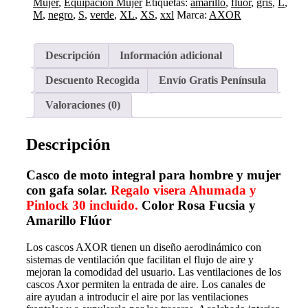
Mujer
,
Equipación Mujer
Etiquetas:
amarillo
,
flúor
,
gris
,
L
,
AMARILLO
M
,
negro
,
S
,
verde
,
XL
,
XS
,
xxl
Marca:
AXOR
cantidad
Descripción
Información adicional
Descuento Recogida
Envío Gratis Península
Valoraciones (0)
Descripción
Casco de moto integral para hombre y mujer
con gafa solar.
Regalo visera Ahumada y
Pinlock 30 incluido.
Color Rosa Fucsia y
Amarillo Flúor
Los cascos AXOR tienen un diseño aerodinámico con
sistemas de ventilación que facilitan el flujo de aire y
mejoran la comodidad del usuario. Las ventilaciones de los
cascos Axor permiten la entrada de aire. Los canales de
aire ayudan a introducir el aire por las ventilaciones