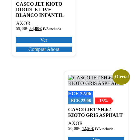
CASCO JET KIOTO
página
DOODLE LIVE
de
BLANCO INFANTIL
producto
AXOR
El
El
59,00
€
53,00
€
IVA incluido
precio
precio
original
actual
Ver
era:
es:
59,00€.
53,00€.
Comprar Ahora
¡Oferta!
Este
producto
tiene
ECE 22.06
múltiples
variantes.
ECE 22.06
-15%
Las
CASCO JET SH-62
opciones
KIOTO GRIS ASPHALT
se
pueden
AXOR
elegir
El
El
50,00
€
42,50
€
IVA incluido
en
precio
precio
original
actual
la
Ver