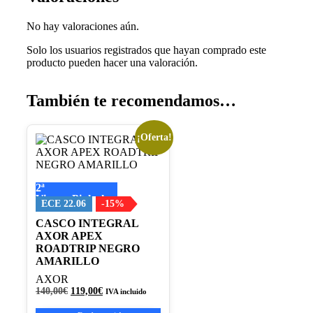
No hay valoraciones aún.
Solo los usuarios registrados que hayan comprado este
producto pueden hacer una valoración.
También te recomendamos…
¡Oferta!
Este
producto
tiene
múltiples
2ª
variantes.
Visera+Pinlock
Las
ECE 22.06
-15%
opciones
CASCO INTEGRAL
se
AXOR APEX
pueden
ROADTRIP NEGRO
elegir
AMARILLO
en
la
AXOR
página
El
El
140,00
€
119,00
€
IVA incluido
de
precio
precio
original
actual