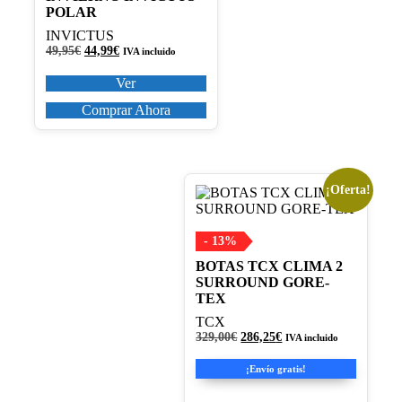
se
POLAR
pueden
elegir
INVICTUS
en
El
El
49,95
€
44,99
€
IVA incluido
precio
precio
la
original
actual
Ver
página
era:
es:
de
49,95€.
44,99€.
Comprar Ahora
producto
¡Oferta!
Este
producto
tiene
múltiples
- 13%
variantes.
BOTAS TCX CLIMA 2
Las
SURROUND GORE-
opciones
TEX
se
pueden
TCX
elegir
El
El
329,00
€
286,25
€
IVA incluido
precio
precio
en
original
actual
la
¡Envío gratis!
era:
es:
página
329,00€.
286,25€.
de