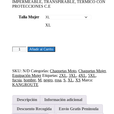
IMPERMEABLE, TRANSPIRABLE, TÉRMICO CON
PROTECCIONES C.E
Talla Mujer
XL
CHAQUETA
Añadir al Carrito
DERBI
ROSA
FUCSIA
cantidad
SKU:
N/D
Categorías:
Chaquetas Moto
,
Chaquetas Mujer
,
Equipación Mujer
Etiquetas:
2XL
,
3XL
,
4XL
,
5XL
,
fucsia
,
hombre
,
M
,
negro
,
rosa
,
S
,
XL
,
XS
Marca:
KANGROUTE
Descripción
Información adicional
Descuento Recogida
Envío Gratis Península