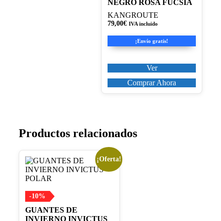
NEGRO ROSA FUCSIA
se
KANGROUTE
pueden
79,00
€
IVA incluido
elegir
en
¡Envío gratis!
la
página
de
Ver
producto
Comprar Ahora
Productos relacionados
¡Oferta!
Este
producto
tiene
múltiples
variantes.
-10%
Las
GUANTES DE
opciones
INVIERNO INVICTUS