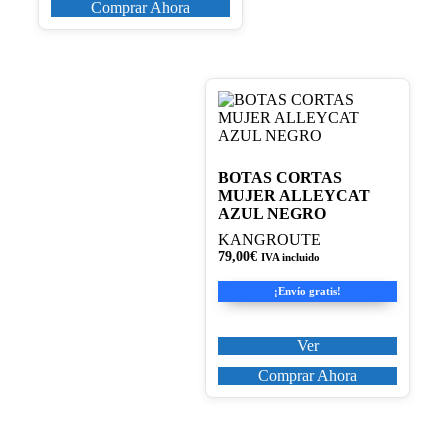
Comprar Ahora
Este
producto
tiene
múltiples
variantes.
BOTAS CORTAS
Las
MUJER ALLEYCAT
opciones
AZUL NEGRO
se
KANGROUTE
pueden
79,00
€
IVA incluido
elegir
en
¡Envío gratis!
la
página
de
Ver
producto
Comprar Ahora