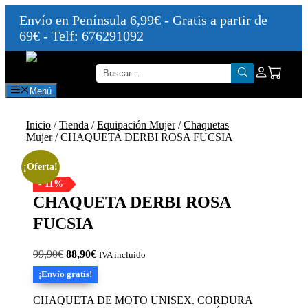
Envío en Península 6,99€ - Gratis a partir de
69€ - Telf: 676291092
Saltar
al
contenido
Menú
Inicio
/
Tienda
/
Equipación Mujer
/
Chaquetas
Mujer
/ CHAQUETA DERBI ROSA FUCSIA
¡Oferta!
- 11%
CHAQUETA DERBI ROSA
FUCSIA
El
El
99,90
€
88,90
€
IVA incluido
precio
precio
¡Envío gratis!
original
actual
era:
es:
CHAQUETA DE MOTO UNISEX. CORDURA
99,90€.
88,90€.