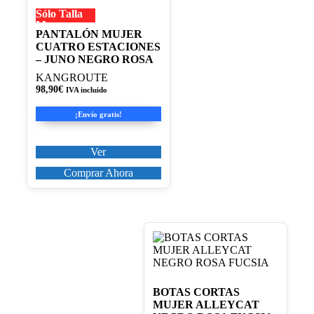
múltiples
Sólo Talla
variantes.
M
Las
PANTALÓN MUJER
opciones
CUATRO ESTACIONES
se
– JUNO NEGRO ROSA
pueden
KANGROUTE
elegir
98,90
€
en
IVA incluido
la
¡Envío gratis!
página
de
producto
Ver
Comprar Ahora
Este
producto
tiene
múltiples
variantes.
BOTAS CORTAS
Las
MUJER ALLEYCAT
opciones