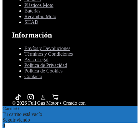
Plásticos Moto
Baterías
Recambio Moto
SHAD
Información
Envíos y Devoluciones
Términos y Condiciones
Aviso Legal
Política de Privacidad
Política de Cookies
Contacto
© 2026 Full Gas Motor
• Creado con
GeneratePress
Carrito
0
Tu carrito está vacío
Seguir viendo
0