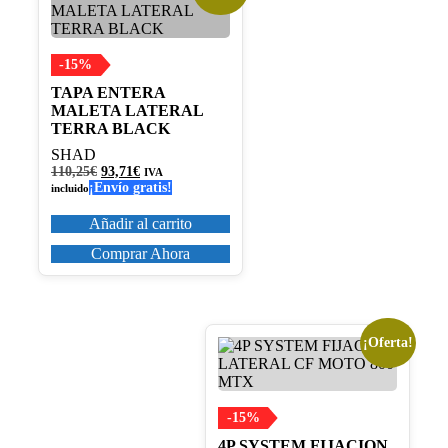
-15%
TAPA ENTERA
MALETA LATERAL
TERRA BLACK
SHAD
El
El
110,25
€
93,71
€
IVA
precio
precio
¡Envío gratis!
incluido
original
actual
era:
es:
Añadir al carrito
110,25€.
93,71€.
Comprar Ahora
¡Oferta!
-15%
4P SYSTEM FIJACION