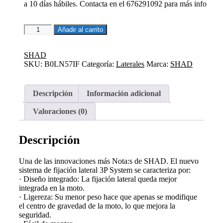
a 10 días hábiles. Contacta en el 676291092 para más info
3P
Añadir al carrito
SYSTEM
FIJACION
LATERAL
SHAD
BENELLI
SKU:
B0LN57IF
Categoría:
Laterales
Marca:
SHAD
LEONCINO
502
cantidad
Descripción
Información adicional
Valoraciones (0)
Descripción
Una de las innovaciones más Nota:s de SHAD. El nuevo
sistema de fijación lateral 3P System se caracteriza por:
· Diseño integrado: La fijación lateral queda mejor
integrada en la moto.
· Ligereza: Su menor peso hace que apenas se modifique
el centro de gravedad de la moto, lo que mejora la
seguridad.