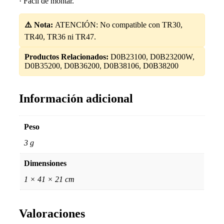
· Fácil de montar.
⚠️ Nota:
ATENCIÓN: No compatible con TR30,
TR40, TR36 ni TR47.
Productos Relacionados:
D0B23100, D0B23200W,
D0B35200, D0B36200, D0B38106, D0B38200
Información adicional
Peso
3 g
Dimensiones
1 × 41 × 21 cm
Valoraciones