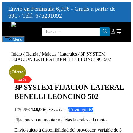
Envío en Península 6,99€ - Gratis a partir de
69€ - Telf: 676291092
Saltar
al
contenido
Menú
Inicio
/
Tienda
/
Maletas
/
Laterales
/ 3P SYSTEM
FIJACION LATERAL BENELLI LEONCINO 502
¡Oferta!
-15%
3P SYSTEM FIJACION LATERAL
BENELLI LEONCINO 502
El
El
175,28
€
148,99
€
¡Envío gratis!
IVA incluido
precio
precio
Fijaciones para montar maletas laterales a la moto.
original
actual
era:
es:
Envío sujeto a disponibilidad del proveedor, variable de 3
175,28€.
148,99€.