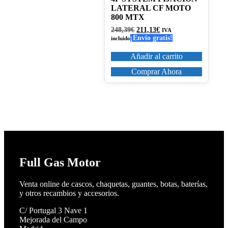
LATERAL CF MOTO
800 MTX
El
El
248,39
€
211,13
€
IVA
precio
precio
¡Envío gratis!
incluido
original
actual
era:
es:
Añadir al carrito
248,39€.
211,13€.
Comprar Ahora
Full Gas Motor
Venta online de cascos, chaquetas, guantes, botas, baterías,
y otros recambios y accesorios.
C/ Portugal 3 Nave 1
Mejorada del Campo