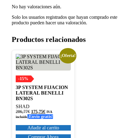
No hay valoraciones aún.
Solo los usuarios registrados que hayan comprado este
producto pueden hacer una valoración.
Productos relacionados
¡Oferta!
-15%
3P SYSTEM FIJACION
LATERAL BENELLI
BN302S
SHAD
El
El
206,77
€
175,75
€
IVA
precio
precio
¡Envío gratis!
incluido
original
actual
era:
es:
Añadir al carrito
206,77€.
175,75€.
Comprar Ahora