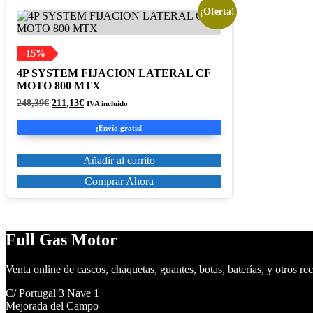
¡Oferta!
-15%
4P SYSTEM FIJACION LATERAL CF
MOTO 800 MTX
El
El
248,39
€
211,13
€
IVA incluido
precio
precio
original
actual
¡Envío gratis!
era:
es:
248,39€.
211,13€.
Añadir al carrito
Comprar Ahora
Full Gas Motor
Venta online de cascos, chaquetas, guantes, botas, baterías, y otros re
C/ Portugal 3 Nave 1
Mejorada del Campo