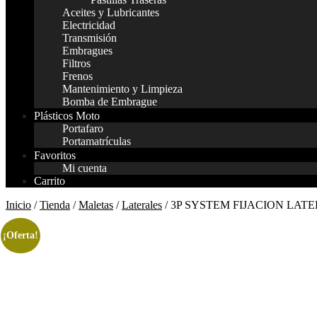
Aceites y Lubricantes
Electricidad
Transmisión
Embragues
Filtros
Frenos
Mantenimiento y Limpieza
Bomba de Embrague
Plásticos Moto
Portafaro
Portamatrículas
Favoritos
Mi cuenta
Carrito
Inicio
/
Tienda
/
Maletas
/
Laterales
/ 3P SYSTEM FIJACION LAT
¡Oferta!