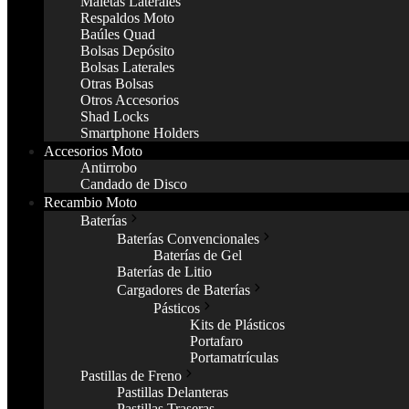
Maletas Laterales
Respaldos Moto
Baúles Quad
Bolsas Depósito
Bolsas Laterales
Otras Bolsas
Otros Accesorios
Shad Locks
Smartphone Holders
Accesorios Moto
Antirrobo
Candado de Disco
Recambio Moto
Baterías
Baterías Convencionales
Baterías de Gel
Baterías de Litio
Cargadores de Baterías
Pásticos
Kits de Plásticos
Portafaro
Portamatrículas
Pastillas de Freno
Pastillas Delanteras
Pastillas Traseras