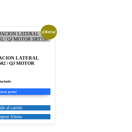
¡Oferta!
JACION LATERAL
02 / QJ MOTOR
incluido
io
al
Envío gratis!
99€.
ir al carrito
prar Ahora