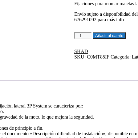
Fijaciones para montar maletas la
226,18€.
192,25€.
Envío sujeto a disponibilidad del
676291092 para más info
3P
Añadir al carrito
SYSTEM
FIJACION
LATERAL
SHAD
CF
SKU:
C0MT85IF
Categoría:
Lat
MOTO
800
MTX
cantidad
ción lateral 3P System se caracteriza por:
to.
gravedad de la moto, lo que mejora la seguridad.
nes de principio a fin.
e el documento «Descripción dificultad de instalación», disponible en nu