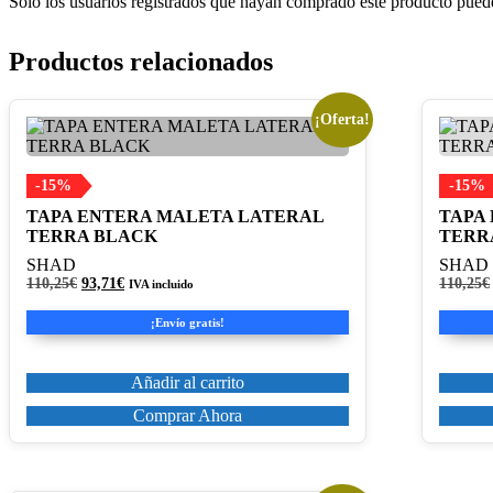
Solo los usuarios registrados que hayan comprado este producto pued
Productos relacionados
¡Oferta!
-15%
-15%
TAPA ENTERA MALETA LATERAL
TAPA
TERRA BLACK
TERR
SHAD
SHAD
El
El
110,25
€
93,71
€
110,25
€
IVA incluido
precio
precio
original
actual
¡Envío gratis!
era:
es:
110,25€.
93,71€.
Añadir al carrito
Comprar Ahora