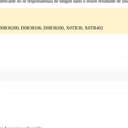
 fabricante no se responsabiliza de ningún daño o lesión resultante de un
D0B36200, D0B38106, D0B38200, X0TR30, X0TR402