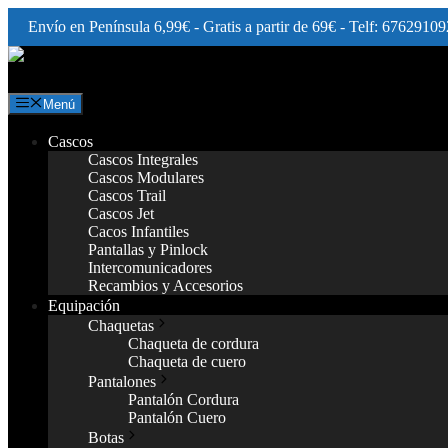
Envío en Península 6,99€ - Gratis a partir de 69€ - Telf: 67629109
Saltar
al
contenido
Menú
Cascos
Cascos Integrales
Cascos Modulares
Cascos Trail
Cascos Jet
Cacos Infantiles
Pantallas y Pinlock
Intercomunicadores
Recambios y Accesorios
Equipación
Chaquetas
Chaqueta de cordura
Chaqueta de cuero
Pantalones
Pantalón Cordura
Pantalón Cuero
Botas