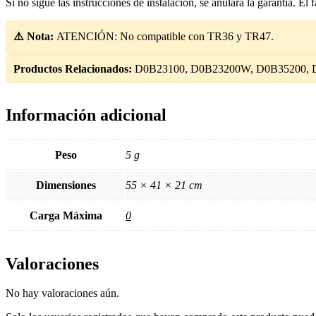
Si no sigue las instrucciones de instalación, se anulará la garantía. El
⚠️ Nota:
ATENCIÓN: No compatible con TR36 y TR47.
Productos Relacionados:
D0B23100, D0B23200W, D0B35200, 
Información adicional
Peso
5 g
Dimensiones
55 × 41 × 21 cm
Carga Máxima
0
Valoraciones
No hay valoraciones aún.