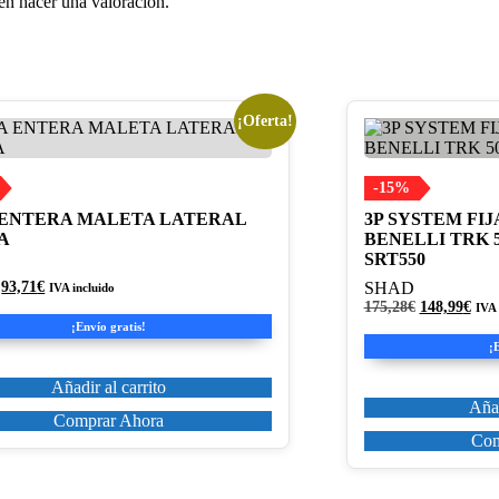
en hacer una valoración.
¡Oferta!
-15%
 ENTERA MALETA LATERAL
3P SYSTEM FI
A
BENELLI TRK 5
SRT550
El
El
93,71
€
SHAD
IVA incluido
precio
precio
El
El
175,28
€
148,99
€
IVA 
original
actual
precio
prec
¡Envío gratis!
era:
es:
original
actu
¡
110,25€.
93,71€.
era:
es:
175,28€.
148,
Añadir al carrito
Añad
Comprar Ahora
Com