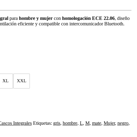
gral
para
hombre y mujer
con
homologación
ECE 22.06
, diseño
ntilación eficiente y compatible con intercomunicador Bluetooth.
XL
XXL
Cascos Integrales
Etiquetas:
gris
,
hombre
,
L
,
M
,
mate
,
Mujer
,
negro
,