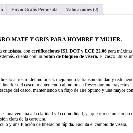
da
Envío Gratis Península
Valoraciones (0)
RO MATE Y GRIS PARA HOMBRE Y MUJER.
a entusiasta, con
certificaciones ISI, DOT y ECE 22.06
para máxima se
 Además, cuenta con un
botón de bloqueo de visera.
El casco utiliza u
directo al rostro del motorista, mejorando la transpirabilidad y reducie
el interior del casco, manteniendo al motorista fresco durante trayectos l
ente escape del casco, manteniendo un flujo de aire óptimo y una mayor c
; es una ventana a la claridad y la comodidad, ya que ofrece un campo
ión clara de la carretera.
llo y una función de liberación rápida. Facilita el cambio de visera.