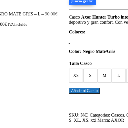
¡Envío gratis!
original
actual
era:
es:
90,00€.
79,00€.
El
EGRO MATE GRIS
– L
–
90,00
€
Casco
Axor Hunter Turbo inte
precio
deportivo y gran confort. Con ve
original
,00
€
IVA incluido
era:
Colores:
90,00€.
Color: Negro Mate/Gris
Talla Casco
XS
S
M
L
CASCO
Añadir al Carrito
INTEGRAL
HUNTER
TURBO
NEGRO
SKU:
N/D
Categorías:
Cascos
,
MATE
S
,
XL
,
XS
,
xxl
Marca:
AXOR
GRIS
cantidad