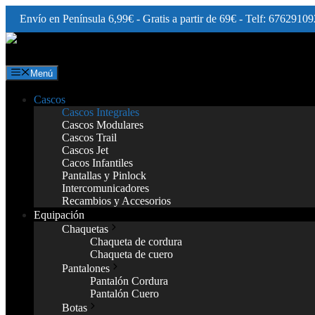
Envío en Península 6,99€ - Gratis a partir de 69€ - Telf: 67629109
Saltar
al
contenido
Menú
Cascos
Cascos Integrales
Cascos Modulares
Cascos Trail
Cascos Jet
Cacos Infantiles
Pantallas y Pinlock
Intercomunicadores
Recambios y Accesorios
Equipación
Chaquetas
Chaqueta de cordura
Chaqueta de cuero
Pantalones
Pantalón Cordura
Pantalón Cuero
Botas