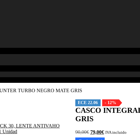
HUNTER TURBO NEGRO MATE GRIS
ECE 22.06
- 12%
CASCO INTEGRA
GRIS
El
El
90,00
€
79,00
€
IVA incluido
precio
precio