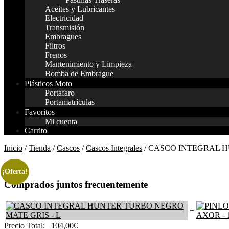
Aceites y Lubricantes
Electricidad
Transmisión
Embragues
Filtros
Frenos
Mantenimiento y Limpieza
Bomba de Embrague
Plásticos Moto
Portafaro
Portamatrículas
Favoritos
Mi cuenta
Carrito
Inicio
/
Tienda
/
Cascos
/
Cascos Integrales
/ CASCO INTEGRAL 
¡Oferta!
Comprados juntos frecuentemente
+
Precio Total:
104,00
€