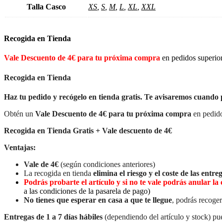
Talla Casco
XS
,
S
,
M
,
L
,
XL
,
XXL
Recogida en Tienda
Vale Descuento de 4€ para tu próxima compra
en pedidos superio
Recogida en Tienda
Haz tu pedido y recógelo en tienda gratis. Te avisaremos cuando 
Obtén un
Vale Descuento de 4€ para tu próxima compra
en pedido
Recogida en Tienda Gratis + Vale descuento de 4€
Ventajas:
Vale de 4€
(según condiciones anteriores)
La recogida en tienda
elimina el riesgo y el coste de las entreg
Podrás probarte el artículo y si no te vale podrás anular 
a las condiciones de la pasarela de pago)
No tienes que esperar en casa a que te llegue
, podrás recoger
Entregas de 1 a 7 días hábiles
(dependiendo del artículo y stock) pue