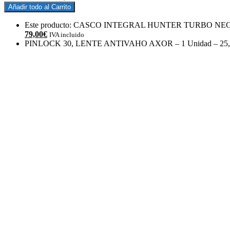
Añadir todo al Carrito
Este producto: CASCO INTEGRAL HUNTER TURBO N
El
79,00
€
IVA incluido
precio
PINLOCK 30, LENTE ANTIVAHO AXOR
– 1 Unidad
–
25
actual
es:
79,00€.