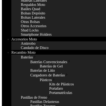
Maletas Laterales
Respaldos Moto
Baúles Quad
Bolsas Depósito
Bolsas Laterales
Otras Bolsas
Otros Accesorios
Shad Locks
Smartphone Holders
Accesorios Moto
Antirrobo
Candado de Disco
Recambio Moto
Baterías
Baterías Convencionales
Baterías de Gel
Baterías de Litio
Cargadores de Baterías
Pásticos
Kits de Plásticos
Portafaro
Portamatrículas
Pastillas de Freno
Pastillas Delanteras
Pastillas Traseras