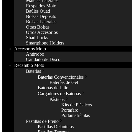
Maletas Laterales
Respaldos Moto
Baúles Quad
Bolsas Depósito
Bolsas Laterales
Otras Bolsas
Otros Accesorios
Shad Locks
Smartphone Holders
Accesorios Moto
Antirrobo
Candado de Disco
Recambio Moto
Baterías
Baterías Convencionales
Baterías de Gel
Baterías de Litio
Cargadores de Baterías
Pásticos
Kits de Plásticos
Portafaro
Portamatrículas
Pastillas de Freno
Pastillas Delanteras
Pastillas Traseras