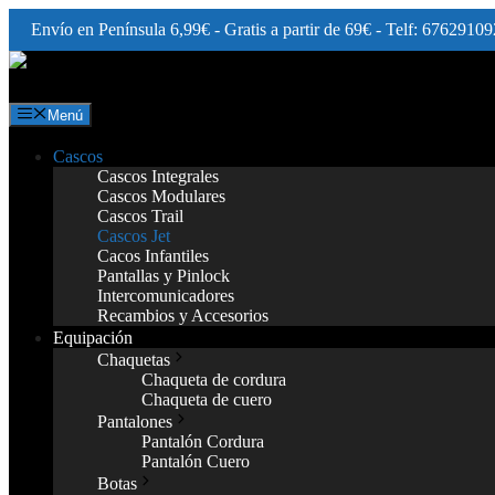
Envío en Península 6,99€ - Gratis a partir de 69€ - Telf: 67629109
Saltar
al
contenido
Menú
Cascos
Cascos Integrales
Cascos Modulares
Cascos Trail
Cascos Jet
Cacos Infantiles
Pantallas y Pinlock
Intercomunicadores
Recambios y Accesorios
Equipación
Chaquetas
Chaqueta de cordura
Chaqueta de cuero
Pantalones
Pantalón Cordura
Pantalón Cuero
Botas