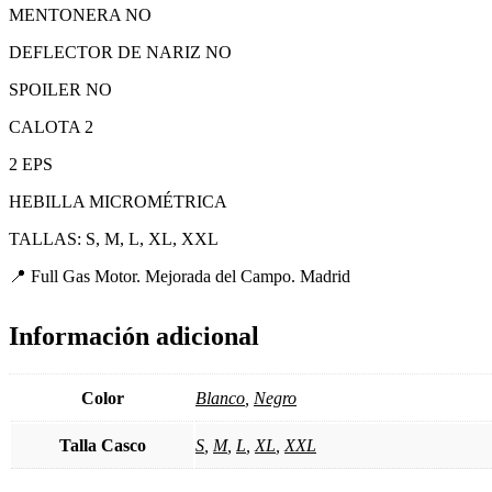
MENTONERA NO
DEFLECTOR DE NARIZ NO
SPOILER NO
CALOTA 2
2 EPS
HEBILLA MICROMÉTRICA
TALLAS: S, M, L, XL, XXL
jet barato nuevo para HOMBRE CHICO 
📍 Full Gas Motor. Mejorada del Campo. Madrid
Información adicional
Color
Blanco
,
Negro
Talla Casco
S
,
M
,
L
,
XL
,
XXL