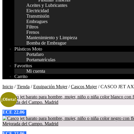
Aceites y Lubricantes
Electricidad
Transmisión
Embragues
Filtros
Frenos
Mantenimiento y Limpieza
Bomba de Embrague
Plásticos Moto
Portafaro
Portamatrículas
Favoritos
Mi cuenta
Carrito
Inicio
/
Tienda
/
Equipación Mujer
/
Cascos Mujer
/ CASCO JET A
¡Oferta!
ECE 22.06
ECE 22.06