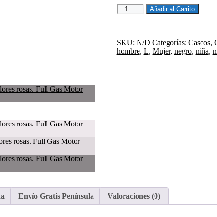
CASCO
Añadir al Carrito
JET
AXOR
KIOTO
FLOWER
SKU:
N/D
Categorías:
Cascos
,
cantidad
hombre
,
L
,
Mujer
,
negro
,
niña
,
n
da
Envío Gratis Península
Valoraciones (0)