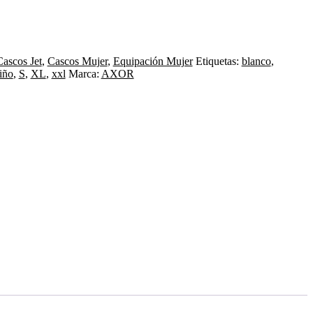
Cascos Jet
,
Cascos Mujer
,
Equipación Mujer
Etiquetas:
blanco
,
iño
,
S
,
XL
,
xxl
Marca:
AXOR