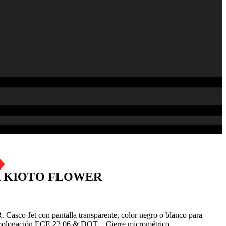
R KIOTO FLOWER
 Jet con pantalla transparente, color negro o blanco para
omologación ECE 22.06 & DOT – Cierre micrométrico