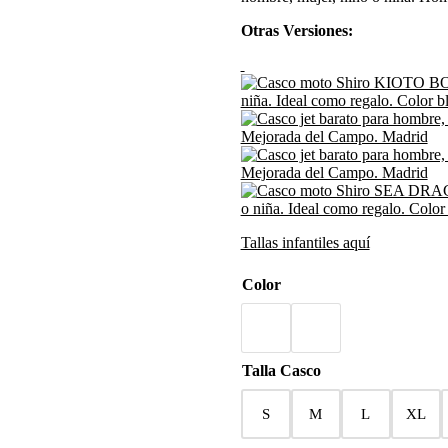
59,00€.
53,00€.
Otras Versiones:
Tallas infantiles aquí
Color
Talla Casco
S
M
L
XL