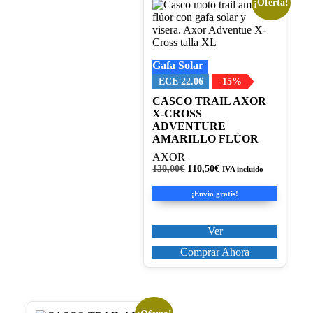
¡Oferta!
Este
producto
tiene
múltiples
variantes.
Gafa Solar
Las
opciones
ECE 22.06
-15%
se
CASCO TRAIL AXOR
pueden
X-CROSS
elegir
ADVENTURE
en
AMARILLO FLÚOR
la
página
AXOR
de
El
El
130,00
€
110,50
€
IVA incluido
producto
precio
precio
original
actual
¡Envío gratis!
era:
es:
130,00€.
110,50€.
Ver
Comprar Ahora