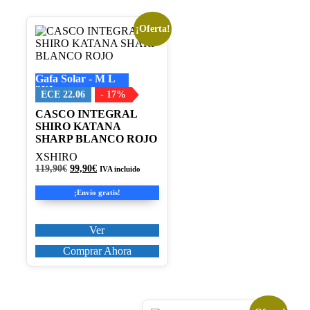
¡Oferta!
Este
producto
tiene
múltiples
Gafa Solar - M L
variantes.
2XL
Las
ECE 22.06
- 17%
opciones
CASCO INTEGRAL
se
SHIRO KATANA
pueden
SHARP BLANCO ROJO
elegir
en
XSHIRO
la
El
El
119,90
€
99,90
€
IVA incluido
página
precio
precio
original
actual
de
¡Envío gratis!
era:
es:
producto
119,90€.
99,90€.
Ver
Comprar Ahora