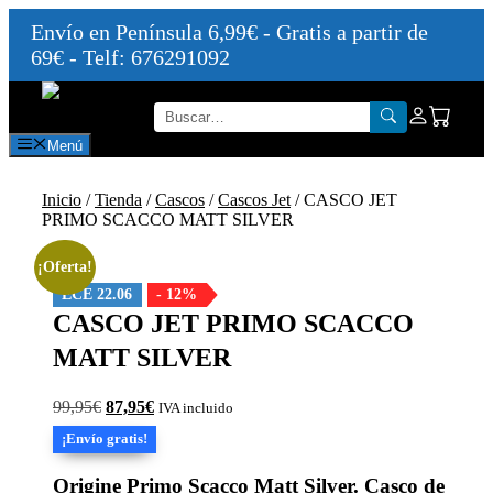
Envío en Península 6,99€ - Gratis a partir de
69€ - Telf: 676291092
Saltar
al
contenido
Menú
Inicio
/
Tienda
/
Cascos
/
Cascos Jet
/ CASCO JET
PRIMO SCACCO MATT SILVER
¡Oferta!
ECE 22.06
- 12%
CASCO JET PRIMO SCACCO
MATT SILVER
El
El
99,95
€
87,95
€
IVA incluido
precio
precio
¡Envío gratis!
original
actual
era:
es:
Origine Primo
Scacco Matt Silver
. Casco de
99,95€.
87,95€.