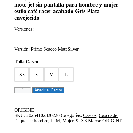
moto jet sin pantalla para hombre y mujer
estilo café racer acabado Gris Plata
envejecido
Versiones:
Versión: Primo
Scacco Matt Silver
Talla Casco
XS
S
M
L
CASCO
Añadir al Carrito
JET
PRIMO
SCACCO
ORIGINE
MATT
SKU:
20254102320220
Categorías:
Cascos
,
Cascos Jet
SILVER
Etiquetas:
hombre
,
L
,
M
,
Mujer
,
S
,
XS
Marca:
ORIGINE
cantidad