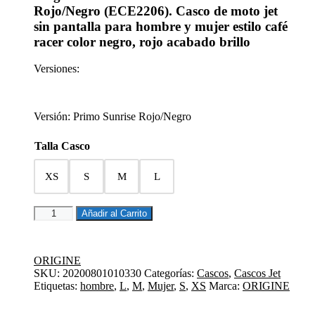
Rojo/Negro
(ECE2206)
. Casco de moto jet
sin pantalla para hombre y mujer estilo café
racer color negro, rojo acabado brillo
Versiones:
Versión: Primo Sunrise Rojo/Negro
Talla Casco
XS
S
M
L
CASCO
Añadir al Carrito
JET
PRIMO
SUNRISE
ORIGINE
RED/BLACK
SKU:
20200801010330
Categorías:
Cascos
,
Cascos Jet
cantidad
Etiquetas:
hombre
,
L
,
M
,
Mujer
,
S
,
XS
Marca:
ORIGINE