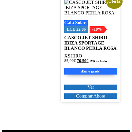
¡Oferta!
Este
producto
tiene
múltiples
Gafa Solar
variantes.
Las
ECE 22.06
-10%
opciones
CASCO JET SHIRO
se
IBIZA SPORTAGE
pueden
BLANCO PERLA ROSA
elegir
en
XSHIRO
la
El
El
85,00
€
76,50
€
IVA incluido
página
precio
precio
original
actual
de
¡Envío gratis!
era:
es:
producto
85,00€.
76,50€.
Ver
Comprar Ahora