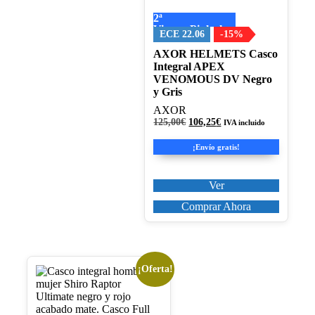
variantes.
2ª
Las
Visera+Pinlock
opciones
ECE 22.06
-15%
se
AXOR HELMETS Casco
pueden
Integral APEX
elegir
VENOMOUS DV Negro
en
y Gris
la
página
AXOR
de
El
El
125,00
€
106,25
€
IVA incluido
producto
precio
precio
original
actual
¡Envío gratis!
era:
es:
125,00€.
106,25€.
Ver
Comprar Ahora
¡Oferta!
Este
producto
tiene
múltiples