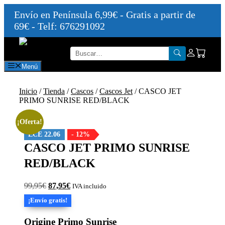
Envío en Península 6,99€ - Gratis a partir de
69€ - Telf: 676291092
Saltar
al
contenido
Menú
Inicio
/
Tienda
/
Cascos
/
Cascos Jet
/ CASCO JET
PRIMO SUNRISE RED/BLACK
¡Oferta!
ECE 22.06
- 12%
CASCO JET PRIMO SUNRISE
RED/BLACK
El
El
99,95
€
87,95
€
IVA incluido
precio
precio
¡Envío gratis!
original
actual
era:
es:
Origine Primo Sunrise
99,95€.
87,95€.