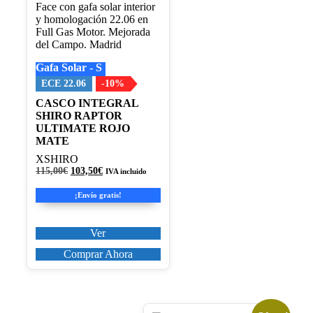
variantes.
Las
opciones
se
pueden
Gafa Solar - S
elegir
en
ECE 22.06
-10%
la
CASCO INTEGRAL
página
SHIRO RAPTOR
de
ULTIMATE ROJO
producto
MATE
XSHIRO
El
El
115,00
€
103,50
€
IVA incluido
precio
precio
original
actual
¡Envío gratis!
era:
es:
115,00€.
103,50€.
Ver
Comprar Ahora